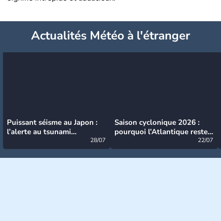
Actualités Météo à l'étranger
Puissant séisme au Japon :
Saison cyclonique 2026 :
l’alerte au tsunami
pourquoi l’Atlantique reste
désormais levée
28/07
très calme à ce stade ?
22/07