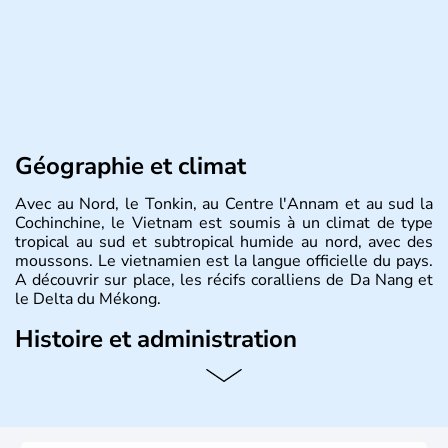
Géographie et climat
Avec au Nord, le Tonkin, au Centre l'Annam et au sud la
Cochinchine, le Vietnam est soumis à un climat de type
tropical au sud et subtropical humide au nord, avec des
moussons. Le vietnamien est la langue officielle du pays.
A découvrir sur place, les récifs coralliens de Da Nang et
le Delta du Mékong.
Histoire et administration
Pays d'Asie du Sud-Est situé sur l'est de la péninsule
indochinoise, le Vietnam compte 85 millions d'habitants.
Bordé par la Chine au Nord, il est limitrophe du Laos et
du Cambodge. Littéralement, Viêt Nam signifie les « Viêt