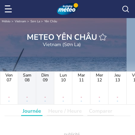
Météo
Vietnam
Sơn La
Yên Châu
METEO YÊN CHÂU
Vietnam (Sơn La)
Ven
Sam
Dim
Lun
Mar
Mer
Jeu
V
07
08
09
10
11
12
13
-
-
-
-
-
-
-
-
-
-
-
-
-
-
Journée
Heure / Heure
Comparer