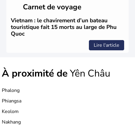
du Sud ». Sa capitale est Hanoï. Hô-Chi-Minh-Ville est le
Carnet de voyage
nom récent de l'ancienne Saïgon.
Vietnam : le chavirement d’un bateau
touristique fait 15 morts au large de Phu
Quoc
Lire l'article
À proximité de
Yên Châu
Phalong
Phiangsa
Keolom
Nakhang