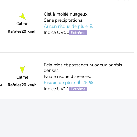
Ciel à moitié nuageux.
Sans précipitations.
Calme
Aucun risque de pluie
Rafales
20 km/h
Indice UV
11
Extrême
Eclaircies et passages nuageux parfois
denses.
Faible risque d'averses.
Calme
Risque de pluie
25 %
du
Rafales
20 km/h
Indice UV
11
Extrême