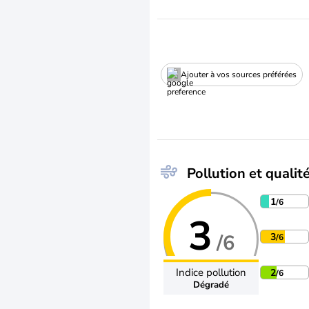
Ajouter à vos sources préférées
Pollution et qualité
1
/6
3
/6
3
/6
Indice pollution
2
/6
Dégradé