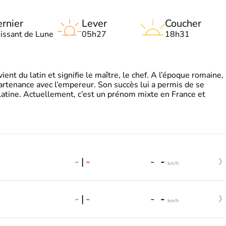
rnier
Lever
Coucher
oissant de Lune
05h27
18h31
t du latin et signifie le maître, le chef. A l’époque romaine,
partenance avec l’empereur. Son succès lui a permis de se
latine. Actuellement, c’est un prénom mixte en France et
-
|
-
-
-
km/h
-
|
-
-
-
km/h