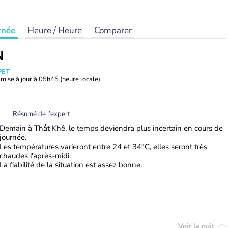
rnée
Heure / Heure
Comparer
N
PET
mise à jour à
05h45
(heure locale)
Résumé de l’expert
Demain à Thất Khê, le temps deviendra plus incertain en cours de
journée.
Les températures varieront entre 24 et 34°C, elles seront très
chaudes l'après-midi.
La fiabilité de la situation est assez bonne.
Voir la nuit