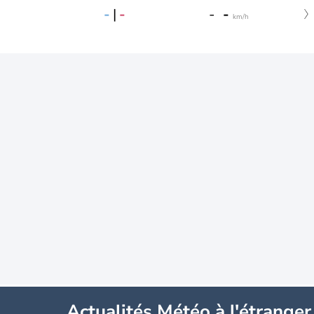
-
|
-
-
-
km/h
Actualités Météo à l'étranger