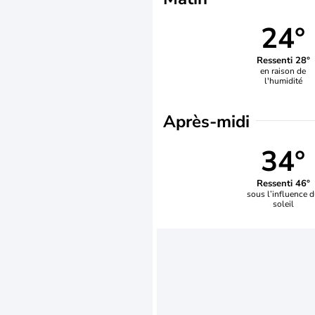
24°
Ressenti 28°
en raison de
l'humidité
Après-midi
34°
Ressenti 46°
sous l’influence 
soleil