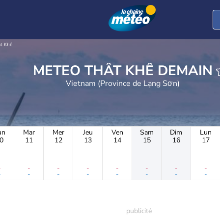
t Khê
METEO THẤT KHÊ DEMAIN
Vietnam (Province de Lạng Sơn)
un
Mar
Mer
Jeu
Ven
Sam
Dim
Lun
0
11
12
13
14
15
16
17
-
-
-
-
-
-
-
-
-
-
-
-
-
-
-
-