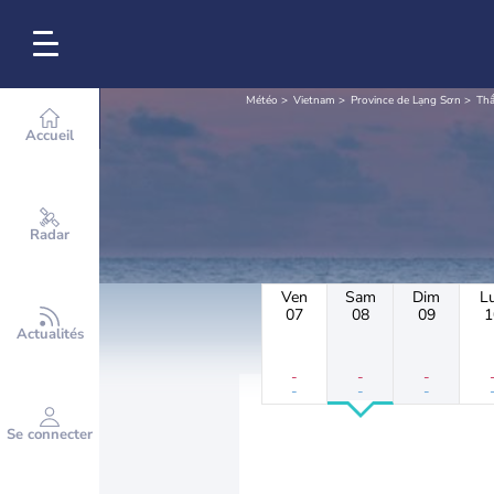
Météo
Vietnam
Province de Lạng Sơn
Thấ
Accueil
Radar
Ven
Sam
Dim
L
07
08
09
1
Actualités
-
-
-
-
-
-
Se connecter