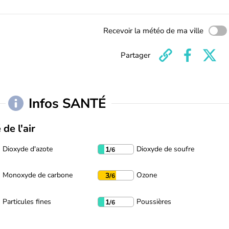
Recevoir la météo de ma ville
Partager
Infos SANTÉ
 de l'air
Dioxyde d'azote
Dioxyde de soufre
1
/6
Monoxyde de carbone
Ozone
3
/6
Particules fines
Poussières
1
/6