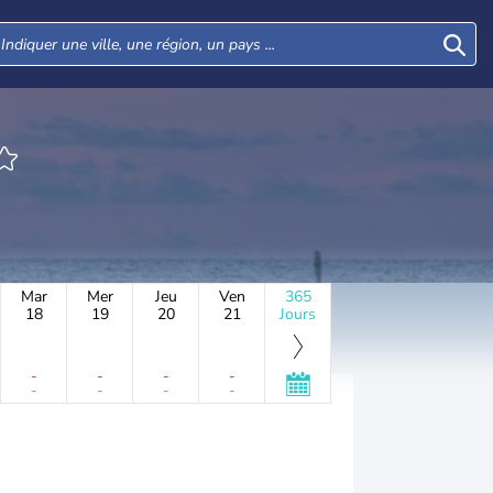
Mar
Mer
Jeu
Ven
365
18
19
20
21
Jours
-
-
-
-
-
-
-
-