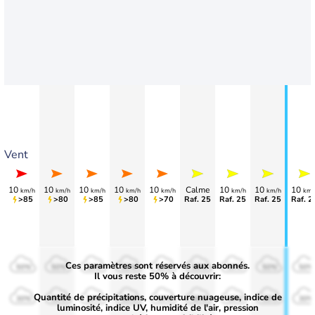
Vent
10
10
10
10
10
Calme
10
10
10
km/h
km/h
km/h
km/h
km/h
km/h
km/h
km/
>85
>80
>85
>80
>70
Raf. 25
Raf. 25
Raf. 25
Raf. 2
Ces paramètres sont réservés aux abonnés.
50%
50%
50%
50%
50%
50%
50%
50%
50%
Il vous reste 50% à découvrir:
Quantité de précipitations, couverture nuageuse, indice de
30%
30%
30%
30%
30%
30%
30%
30%
30%
luminosité, indice UV, humidité de l'air, pression