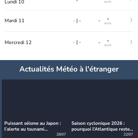
Lundi 10
km/h
-
-
|
-
Mardi 11
-
km/h
-
-
|
-
Mercredi 12
-
km/h
Actualités Météo à l'étranger
Puissant séisme au Japon :
Saison cyclonique 2026 :
l’alerte au tsunami
pourquoi l’Atlantique reste
désormais levée
28/07
très calme à ce stade ?
22/07