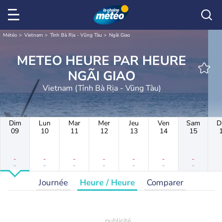
Météo
Vietnam
Tỉnh Bà Rịa - Vũng Tàu
Ngãi Giao
METEO HEURE PAR HEURE
NGÃI GIAO
Vietnam (Tỉnh Bà Rịa - Vũng Tàu)
Dim
Lun
Mar
Mer
Jeu
Ven
Sam
D
09
10
11
12
13
14
15
-
-
-
-
-
-
-
-
-
-
-
-
-
-
Journée
Heure / Heure
Comparer