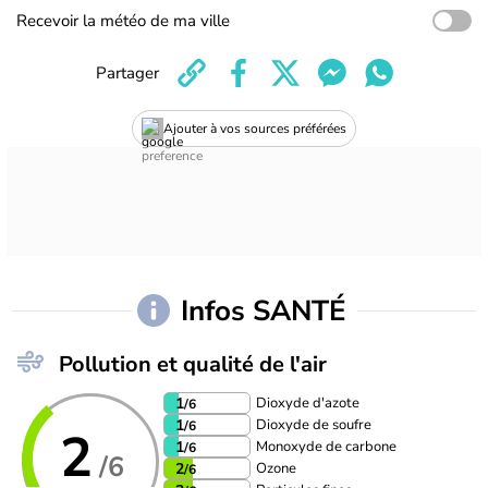
Recevoir la météo de ma ville
Partager
Ajouter à vos sources préférées
Infos SANTÉ
Pollution et qualité de l'air
Dioxyde d'azote
1
/6
Dioxyde de soufre
1
/6
2
Monoxyde de carbone
1
/6
/6
Ozone
2
/6