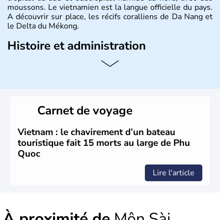
moussons. Le vietnamien est la langue officielle du pays.
A découvrir sur place, les récifs coralliens de Da Nang et
le Delta du Mékong.
Histoire et administration
Pays d'Asie du Sud-Est situé sur l'est de la péninsule
indochinoise, le Vietnam compte 85 millions d'habitants.
Bordé par la Chine au Nord, il est limitrophe du Laos et
du Cambodge. Littéralement, Viêt Nam signifie les « Viêt
du Sud ». Sa capitale est Hanoï. Hô-Chi-Minh-Ville est le
Carnet de voyage
nom récent de l'ancienne Saïgon.
Vietnam : le chavirement d’un bateau
touristique fait 15 morts au large de Phu
Quoc
Lire l'article
À proximité de
Môn Sài