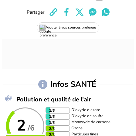
Partager
Ajouter à vos sources préférées
Infos SANTÉ
Pollution et qualité de l'air
Dioxyde d'azote
1
/6
Dioxyde de soufre
1
/6
2
Monoxyde de carbone
1
/6
/6
Ozone
2
/6
Particules fines
2
/6