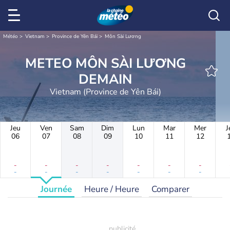
Météo
Vietnam
Province de Yên Bái
Môn Sài Lương
METEO MÔN SÀI LƯƠNG
DEMAIN
Vietnam (Province de Yên Bái)
Jeu
Ven
Sam
Dim
Lun
Mar
Mer
J
06
07
08
09
10
11
12
-
-
-
-
-
-
-
-
-
-
-
-
-
-
Journée
Heure / Heure
Comparer