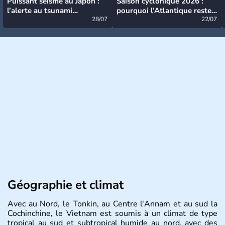
Puissant séisme au Japon :
Saison cyclonique 2026 :
l’alerte au tsunami
pourquoi l’Atlantique reste
désormais levée
28/07
très calme à ce stade ?
22/07
Géographie et climat
Avec au Nord, le Tonkin, au Centre l'Annam et au sud la
Cochinchine, le Vietnam est soumis à un climat de type
tropical au sud et subtropical humide au nord, avec des