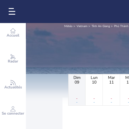
Météo
Vietnam
Tỉnh An Giang
Phú Thành
Accueil
Radar
Dim
Lun
Mar
M
09
10
11
1
Actualités
-
-
-
-
-
-
Se connecter