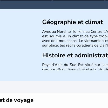
Géographie et climat
Avec au Nord, le Tonkin, au Centre l'
est soumis à un climat de type tropi
avec des moussons. Le vietnamien est
sur place, les récifs coralliens de Da
Histoire et administra
Pays d'Asie du Sud-Est situé sur l'es
compte 85 millions d'habitants. Bordé
Laos et du Cambodge. Littéralement, 
capitale est Hanoï. Hô-Chi-Minh-Ville
et de voyage