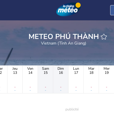
METEO PHÚ THÀNH
Vietnam (Tỉnh An Giang)
er
Jeu
Ven
Sam
Dim
Lun
Mar
Mer
2
13
14
15
16
17
18
19
-
-
-
-
-
-
-
-
-
-
-
-
-
-
-
-