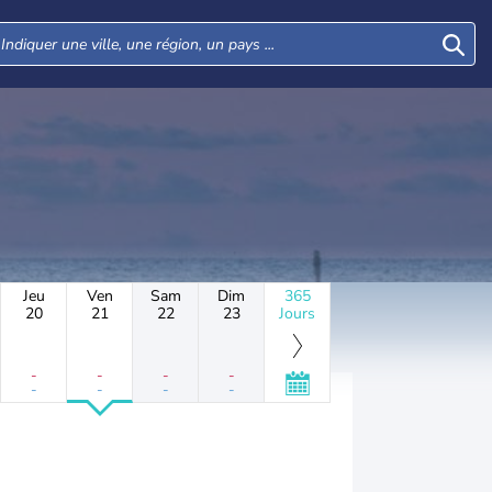
Jeu
Ven
Sam
Dim
365
20
21
22
23
Jours
-
-
-
-
-
-
-
-