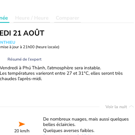
née
Heure / Heure
Comparer
EDI 21 AOÛT
ONTHIEU
mise à jour à
21h00
(heure locale)
Résumé de l’expert
Vendredi à Phú Thành, l'atmosphère sera instable.
Les températures varieront entre 27 et 31°C, elles seront très
chaudes l'après-midi.
Voir la nuit
De nombreux nuages, mais aussi quelques
belles éclaircies.
Quelques averses faibles.
20 km/h