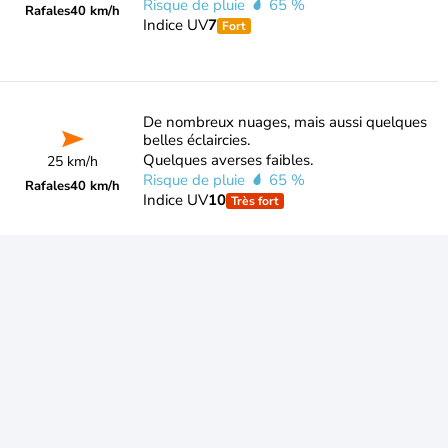
Risque de pluie
65 %
Rafales
40 km/h
Indice UV
7
Fort
De nombreux nuages, mais aussi quelques
belles éclaircies.
Quelques averses faibles.
25 km/h
Risque de pluie
65 %
Rafales
40 km/h
Indice UV
10
Très fort