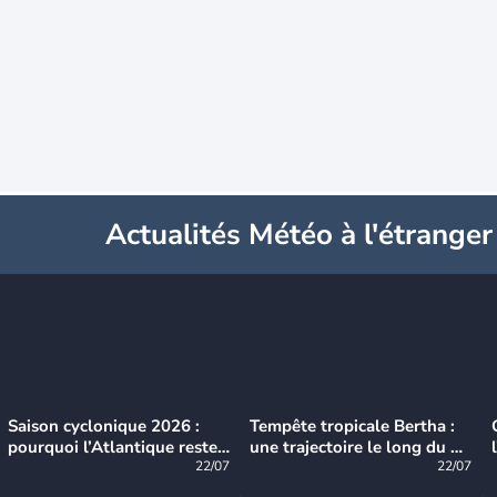
Actualités Météo à l'étranger
Saison cyclonique 2026 :
Tempête tropicale Bertha :
pourquoi l’Atlantique reste
une trajectoire le long du du
très calme à ce stade ?
22/07
littoral américain
22/07