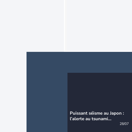
Puissant séisme au Japon :
l’alerte au tsunami
désormais levée
28/07