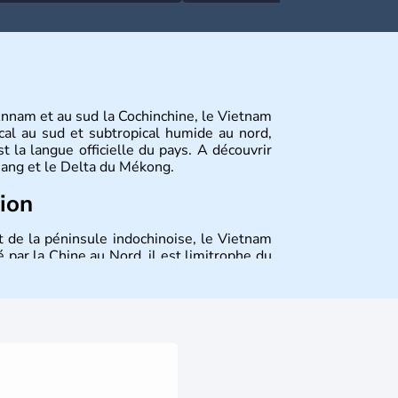
Annam et au sud la Cochinchine, le Vietnam
cal au sud et subtropical humide au nord,
 la langue officielle du pays. A découvrir
 Nang et le Delta du Mékong.
tion
t de la péninsule indochinoise, le Vietnam
 par la Chine au Nord, il est limitrophe du
Viêt Nam signifie les « Viêt du Sud ». Sa
 est le nom récent de l'ancienne Saïgon.