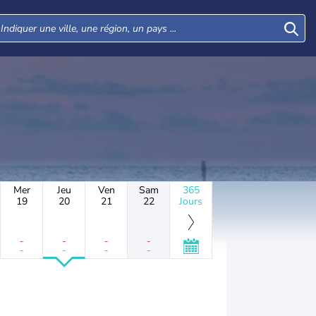
Mer
Jeu
Ven
Sam
365
19
20
21
22
Jours
-
-
-
-
-
-
-
-