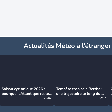
Actualités Météo à l'étranger
Saison cyclonique 2026 :
Tempête tropicale Bertha :
pourquoi l’Atlantique reste
une trajectoire le long du du
très calme à ce stade ?
22/07
littoral américain
22/07