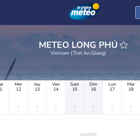
METEO LONG PHÚ
Vietnam (Tỉnh An Giang)
ar
Mer
Jeu
Ven
Sam
Dim
Lun
Mar
1
12
13
14
15
16
17
18
-
-
-
-
-
-
-
-
-
-
-
-
-
-
-
-