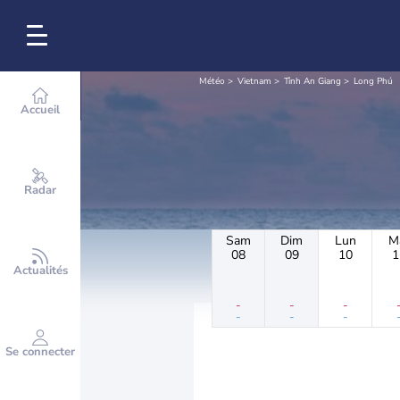
Météo
Vietnam
Tỉnh An Giang
Long Phú
Accueil
Radar
Sam
Dim
Lun
M
08
09
10
1
Actualités
-
-
-
-
-
-
Se connecter