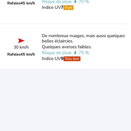
Risque de pluie
70 %
Rafales
45 km/h
Indice UV
7
Fort
De nombreux nuages, mais aussi quelques
belles éclaircies.
Quelques averses faibles.
30 km/h
Risque de pluie
75 %
Rafales
45 km/h
Indice UV
9
Très fort