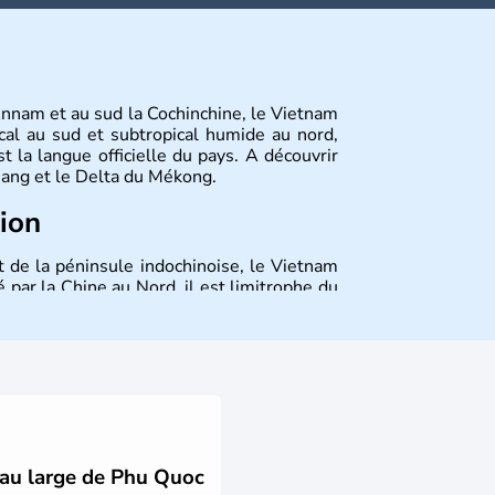
Annam et au sud la Cochinchine, le Vietnam
cal au sud et subtropical humide au nord,
 la langue officielle du pays. A découvrir
 Nang et le Delta du Mékong.
tion
t de la péninsule indochinoise, le Vietnam
 par la Chine au Nord, il est limitrophe du
Viêt Nam signifie les « Viêt du Sud ». Sa
 est le nom récent de l'ancienne Saïgon.
s au large de Phu Quoc