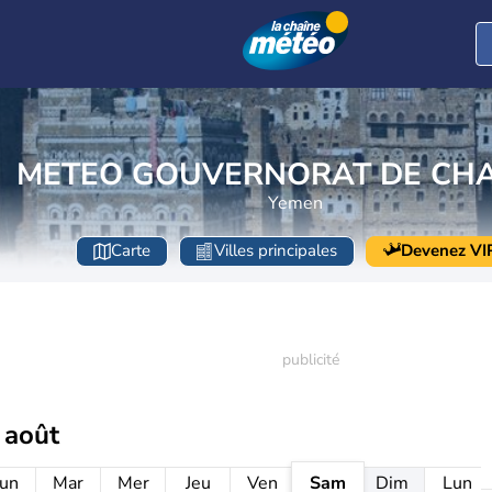
METEO GOUVERNORAT DE CH
Yemen
Carte
Villes principales
Devenez VI
 août
un
Mar
Mer
Jeu
Ven
Sam
Dim
Lun