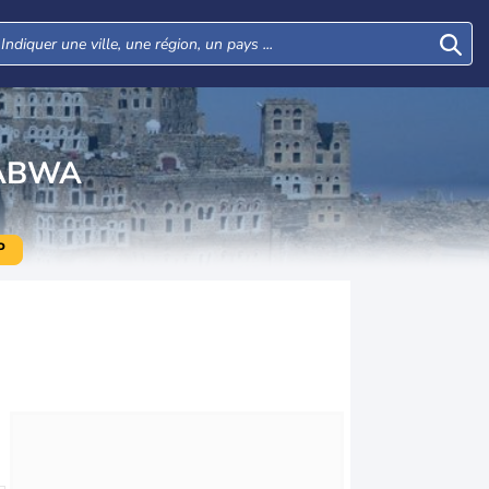
ABWA
P
Mar
Mer
Jeu
Ven