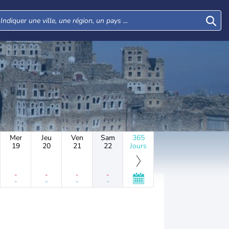
Mer
Jeu
Ven
Sam
365
19
20
21
22
Jours
-
-
-
-
-
-
-
-