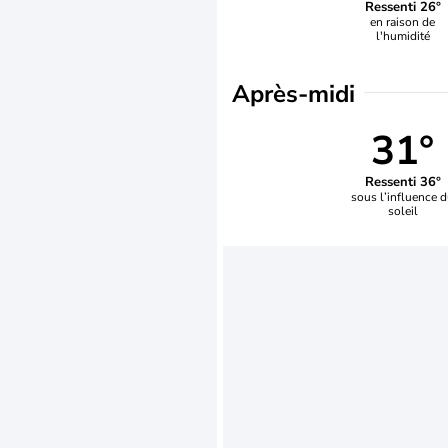
Ressenti 26°
en raison de
l'humidité
Après-midi
31°
Ressenti 36°
sous l’influence 
soleil