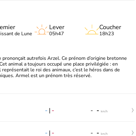
emier
Lever
Coucher
oissant de Lune
05h47
18h23
 prononçait autrefois Arzel. Ce prénom d’origine bretonne
. Cet animal a toujours occupé une place privilégiée : en
représentait le roi des animaux, c’est le héros dans de
ques. Armel est un prénom très réservé.
-
|
-
-
-
km/h
-
|
-
-
-
km/h