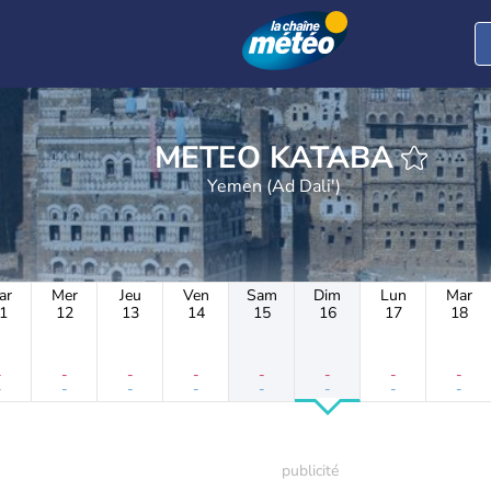
METEO KATABA
Yemen (Ad Dali')
ar
Mer
Jeu
Ven
Sam
Dim
Lun
Mar
1
12
13
14
15
16
17
18
-
-
-
-
-
-
-
-
-
-
-
-
-
-
-
-