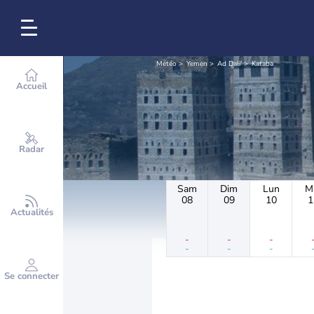
Météo
Yemen
Ad Dali'
Kataba
Accueil
Radar
Sam
Dim
Lun
M
08
09
10
1
Actualités
-
-
-
-
-
-
Se connecter