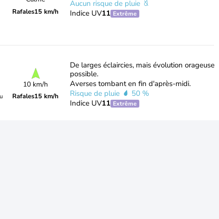
Aucun risque de pluie
Rafales
15 km/h
Indice UV
11
Extrême
De larges éclaircies, mais évolution orageuse
possible.
Averses tombant en fin d'après-midi.
10 km/h
Risque de pluie
50 %
Rafales
15 km/h
du
Indice UV
11
Extrême