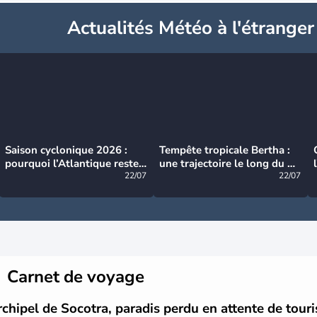
Actualités Météo à l'étranger
Saison cyclonique 2026 :
Tempête tropicale Bertha :
pourquoi l’Atlantique reste
une trajectoire le long du du
très calme à ce stade ?
22/07
littoral américain
22/07
Carnet de voyage
rchipel de Socotra, paradis perdu en attente de tour