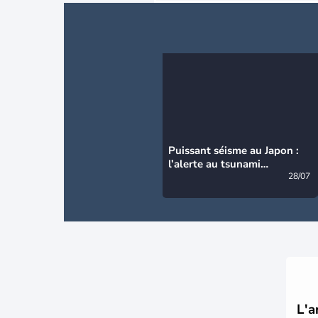
Puissant séisme au Japon :
l’alerte au tsunami
désormais levée
28/07
L'a