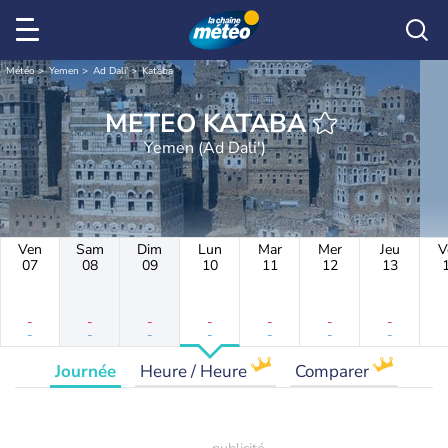
Météo
Yemen
Ad Dali'
Kataba
METEO KATABA
Yemen (Ad Dali')
Ven
Sam
Dim
Lun
Mar
Mer
Jeu
V
07
08
09
10
11
12
13
-
-
-
-
-
-
-
-
-
-
-
-
-
-
Journée
Heure / Heure
Comparer