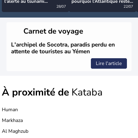
l’alerte au tsunami
pourquoi l’Atlantique reste
désormais levée
28/07
très calme à ce stade ?
22/07
Carnet de voyage
L'archipel de Socotra, paradis perdu en
attente de touristes au Yémen
Lire l'article
À proximité de
Kataba
Human
Markhaza
Al Maghzub