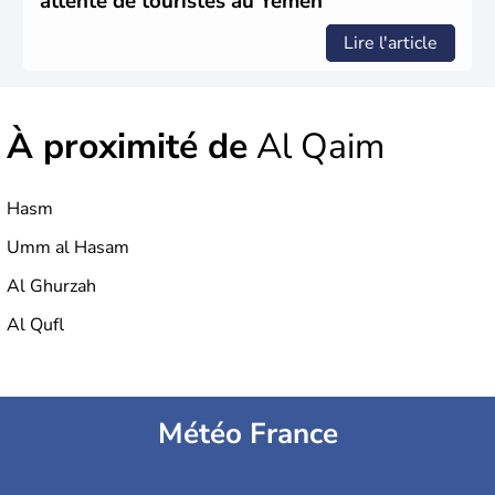
attente de touristes au Yémen
Lire l'article
À proximité de
Al Qaim
Hasm
Umm al Hasam
Al Ghurzah
Al Qufl
Météo France