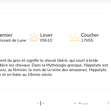
emier
Lever
Coucher
oissant de Lune
05h10
17h55
t du grec et signifie le cheval libéré, qui court à bride
libère les chevaux. Dans la Mythologie grecque, Hippolyte est
aussi, au féminin, le nom de la reine des amazones. Hippolyte
 et en Italie au 19eme siècle.
-
|
-
-
-
km/h