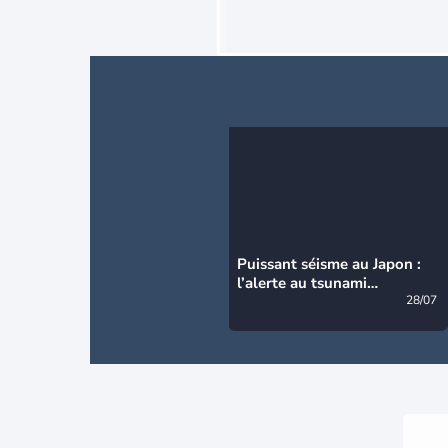
Puissant séisme au Japon :
l’alerte au tsunami
désormais levée
28/07