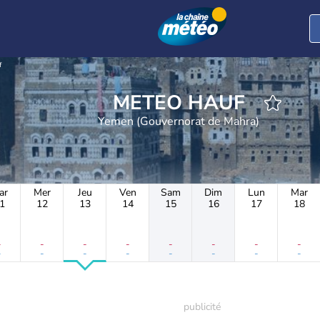
f
METEO HAUF
Yemen (Gouvernorat de Mahra)
ar
Mer
Jeu
Ven
Sam
Dim
Lun
Mar
1
12
13
14
15
16
17
18
-
-
-
-
-
-
-
-
-
-
-
-
-
-
-
-