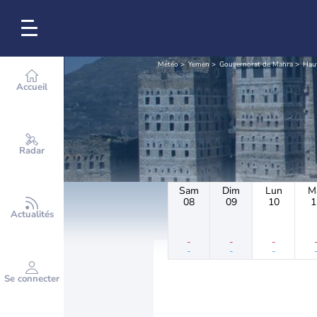
Météo
Yemen
Gouvernorat de Mahra
Hau
Accueil
Radar
Sam
Dim
Lun
M
08
09
10
1
Actualités
-
-
-
-
-
-
Se connecter