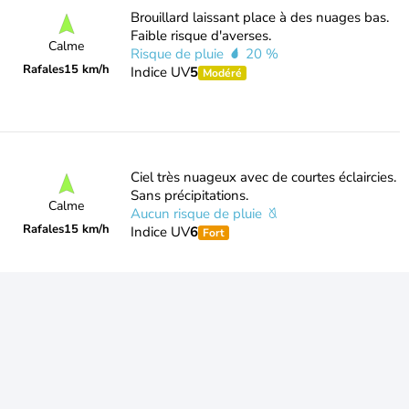
Brouillard laissant place à des nuages bas.
Faible risque d'averses.
Calme
Risque de pluie
20 %
Rafales
15 km/h
Indice UV
5
Modéré
Ciel très nuageux avec de courtes éclaircies.
Sans précipitations.
Calme
Aucun risque de pluie
Rafales
15 km/h
Indice UV
6
Fort