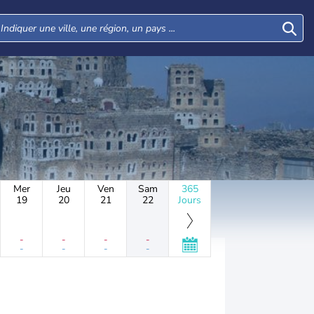
Mer
Jeu
Ven
Sam
365
19
20
21
22
Jours
-
-
-
-
-
-
-
-