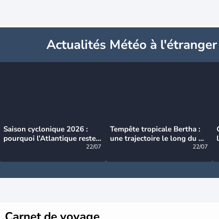
Actualités Météo à l'étranger
Saison cyclonique 2026 :
Tempête tropicale Bertha :
pourquoi l’Atlantique reste
une trajectoire le long du du
très calme à ce stade ?
22/07
littoral américain
22/07
Carnet de voyage