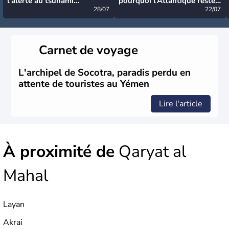
l’alerte au tsunami
pourquoi l’Atlantique reste
désormais levée
28/07
très calme à ce stade ?
22/07
Carnet de voyage
L'archipel de Socotra, paradis perdu en
attente de touristes au Yémen
Lire l'article
À proximité de
Qaryat al
Mahal
Layan
Akrai