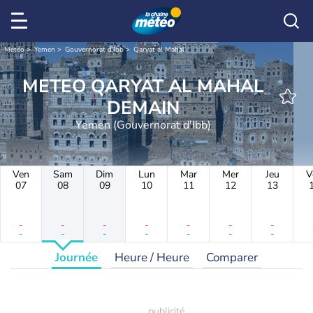
Météo
Yemen
Gouvernorat d'Ibb
Qaryat al Mahal
METEO QARYAT AL MAHAL
DEMAIN
Yemen (Gouvernorat d'Ibb)
Ven
Sam
Dim
Lun
Mar
Mer
Jeu
V
07
08
09
10
11
12
13
-
-
-
-
-
-
-
-
-
-
-
-
-
-
Journée
Heure / Heure
Comparer