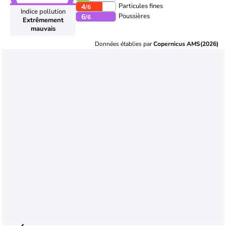
Particules fines
4
/6
Indice pollution
Poussières
6
/6
Extrêmement
mauvais
Données établies par
Copernicus AMS(2026)