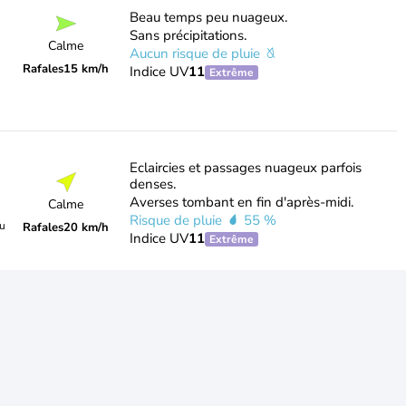
Beau temps peu nuageux.
Sans précipitations.
Calme
Aucun risque de pluie
Rafales
15 km/h
Indice UV
11
Extrême
Eclaircies et passages nuageux parfois
denses.
Averses tombant en fin d'après-midi.
Calme
Risque de pluie
55 %
du
Rafales
20 km/h
Indice UV
11
Extrême