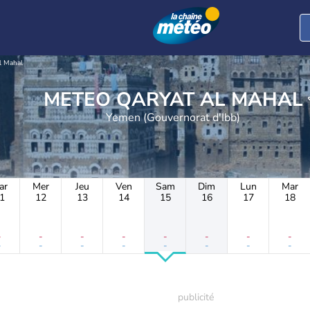
l Mahal
METEO QARYAT AL MAHAL
Yemen (Gouvernorat d'Ibb)
ar
Mer
Jeu
Ven
Sam
Dim
Lun
Mar
1
12
13
14
15
16
17
18
-
-
-
-
-
-
-
-
-
-
-
-
-
-
-
-