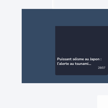
Puissant séisme au Japon :
l’alerte au tsunami
désormais levée
28/07