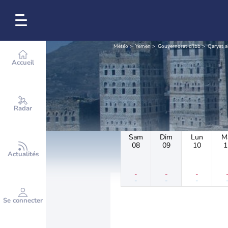
Météo
Yemen
Gouvernorat d'Ibb
Qaryat a
Accueil
Radar
Sam
Dim
Lun
M
08
09
10
1
Actualités
-
-
-
-
-
-
Se connecter