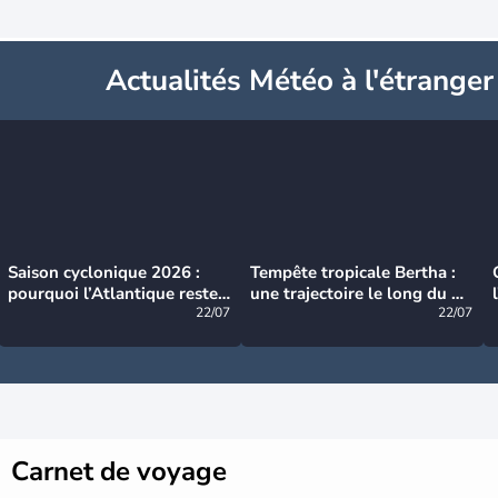
Actualités Météo à l'étranger
Saison cyclonique 2026 :
Tempête tropicale Bertha :
pourquoi l’Atlantique reste
une trajectoire le long du du
très calme à ce stade ?
22/07
littoral américain
22/07
Carnet de voyage