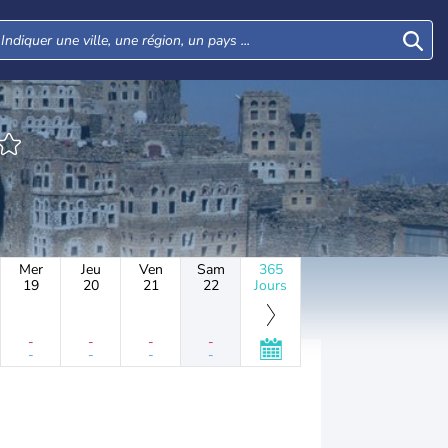
Mer
Jeu
Ven
Sam
365
19
20
21
22
Jours
-
-
-
-
-
-
-
-