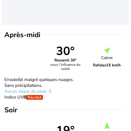
Après-midi
30°
Calme
Ressenti 36°
sous l’influence du
Rafales
15 km/h
soleil
Ensoleillé malgré quelques nuages.
Sans précipitations.
Aucun risque de pluie
Indice UV
8
Très fort
Soir
19°