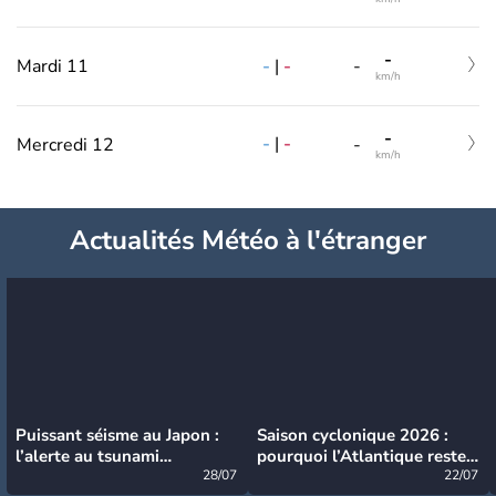
-
-
|
-
Mardi 11
-
km/h
-
-
|
-
Mercredi 12
-
km/h
Actualités Météo à l'étranger
Puissant séisme au Japon :
Saison cyclonique 2026 :
l’alerte au tsunami
pourquoi l’Atlantique reste
désormais levée
28/07
très calme à ce stade ?
22/07