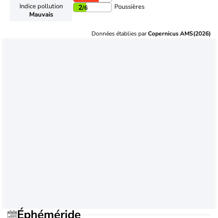
Indice pollution
Poussières
2
/6
Mauvais
Données établies par
Copernicus AMS(2026)
Éphéméride