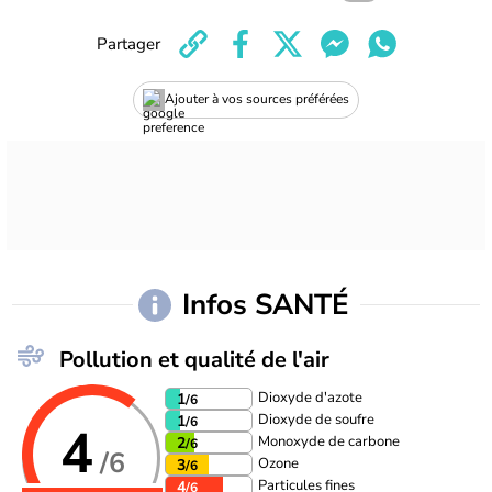
Partager
Ajouter à vos sources préférées
Infos SANTÉ
Pollution et qualité de l'air
Dioxyde d'azote
1
/6
Dioxyde de soufre
1
/6
4
Monoxyde de carbone
2
/6
/6
Ozone
3
/6
Particules fines
4
/6