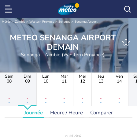
Météo
Zambie
Western Province
Senanga
Senanga Airport
METEO SENANGA AIRPORT
DEMAIN
Senanga - Zambie (Western Province)
Sam
Dim
Lun
Mar
Mer
Jeu
Ven
S
08
09
10
11
12
13
14
-
-
-
-
-
-
-
-
-
-
-
-
-
-
Journée
Heure / Heure
Comparer