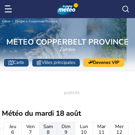
Météo
Zambie
Copperbelt Province
METEO COPPERBELT PROVINCE
Zambie
Carte
Villes principales
Devenez VIP
Météo du
mardi 18 août
Jeu
Ven
Sam
Dim
Lun
Mar
Mer
6
7
8
9
10
11
12