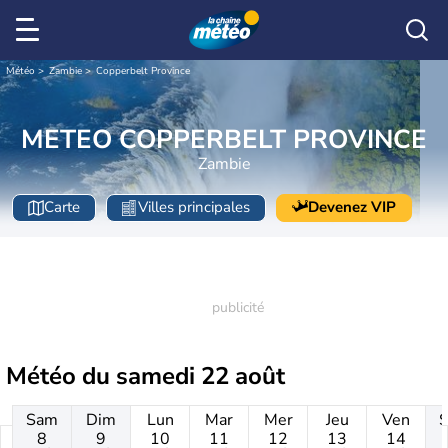
Météo
Zambie
Copperbelt Province
METEO COPPERBELT PROVINCE
Zambie
Carte
Villes principales
Devenez VIP
Météo du
samedi 22 août
Sam
Dim
Lun
Mar
Mer
Jeu
Ven
8
9
10
11
12
13
14