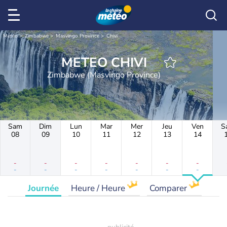
Météo
Zimbabwe
Masvingo Province
Chivi
METEO CHIVI
Zimbabwe (Masvingo Province)
Sam
Dim
Lun
Mar
Mer
Jeu
Ven
S
08
09
10
11
12
13
14
-
-
-
-
-
-
-
-
-
-
-
-
-
-
Journée
Heure / Heure
Comparer