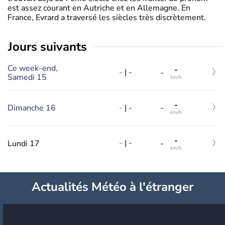
est assez courant en Autriche et en Allemagne. En
France, Evrard a traversé les siècles très discrètement.
jours suivants
Ce week-end,
-
-
|
-
-
Samedi 15
km/h
-
-
|
-
Dimanche 16
-
km/h
-
-
|
-
Lundi 17
-
km/h
Actualités Météo à l'étranger