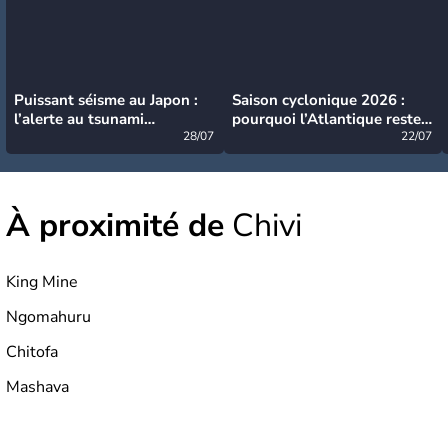
Puissant séisme au Japon :
Saison cyclonique 2026 :
l’alerte au tsunami
pourquoi l’Atlantique reste
désormais levée
28/07
très calme à ce stade ?
22/07
À proximité de
Chivi
King Mine
Ngomahuru
Chitofa
Mashava