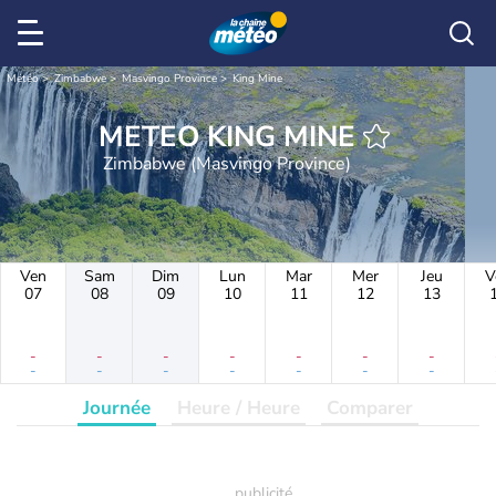
Météo
Zimbabwe
Masvingo Province
King Mine
METEO KING MINE
Zimbabwe (Masvingo Province)
Ven
Sam
Dim
Lun
Mar
Mer
Jeu
V
07
08
09
10
11
12
13
-
-
-
-
-
-
-
-
-
-
-
-
-
-
Journée
Heure / Heure
Comparer