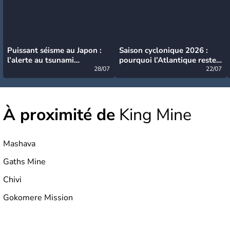
Puissant séisme au Japon :
Saison cyclonique 2026 :
l’alerte au tsunami
pourquoi l’Atlantique reste
désormais levée
28/07
très calme à ce stade ?
22/07
À proximité de
King Mine
Mashava
Gaths Mine
Chivi
Gokomere Mission