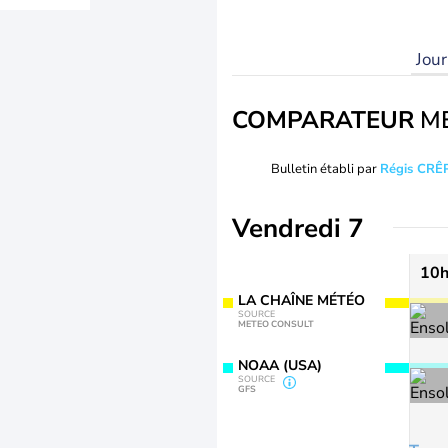
Jou
COMPARATEUR
M
Bulletin établi par
Régis CRÊ
Vendredi 7
10
LA CHAÎNE MÉTÉO
SOURCE
METEO CONSULT
NOAA (USA)
SOURCE
GFS