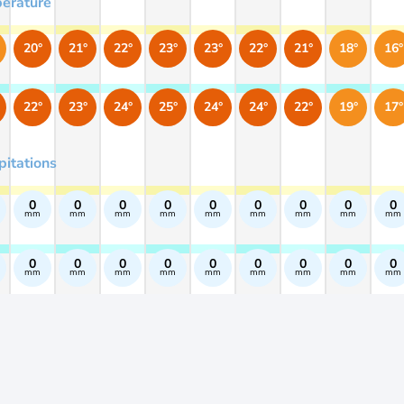
érature
20°
21°
22°
23°
23°
22°
21°
18°
16°
22°
23°
24°
25°
24°
24°
22°
19°
17°
pitations
0
0
0
0
0
0
0
0
0
mm
mm
mm
mm
mm
mm
mm
mm
mm
0
0
0
0
0
0
0
0
0
mm
mm
mm
mm
mm
mm
mm
mm
mm