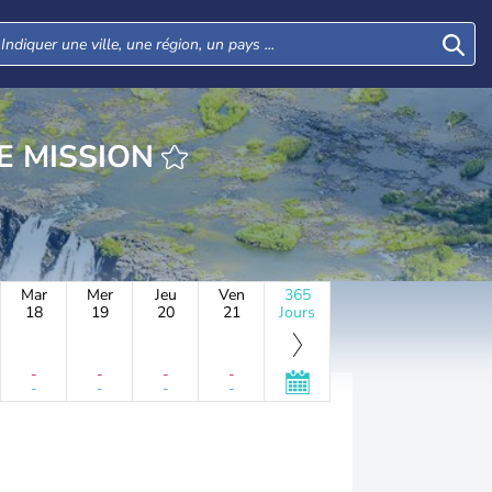
MUSANTE MISSION
Mar
Mer
Jeu
Ven
365
18
19
20
21
Jours
-
-
-
-
-
-
-
-