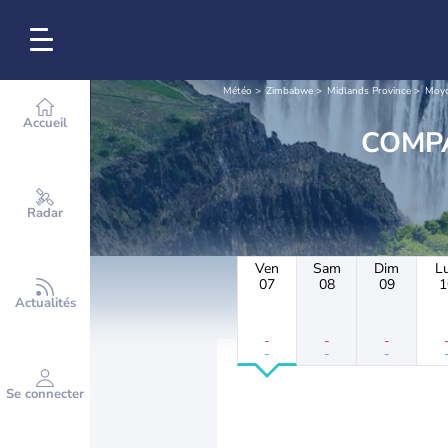
Météo
Zimbabwe
Midlands Province
Moyo
Accueil
Radar
Ven
Sam
Dim
L
07
08
09
1
Actualités
-
-
-
-
-
-
Se connecter