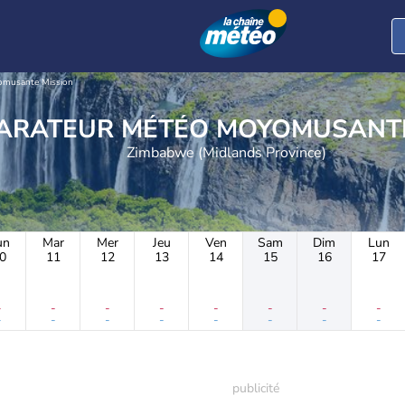
musante Mission
COMPARATEUR MÉTÉO MOYO
Zimbabwe (Midlands Province)
un
Mar
Mer
Jeu
Ven
Sam
Dim
Lun
0
11
12
13
14
15
16
17
-
-
-
-
-
-
-
-
-
-
-
-
-
-
-
-