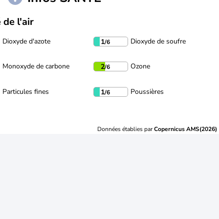
 de l'air
Dioxyde d'azote
Dioxyde de soufre
1
/6
Monoxyde de carbone
Ozone
2
/6
Particules fines
Poussières
1
/6
Données établies par
Copernicus AMS(2026)