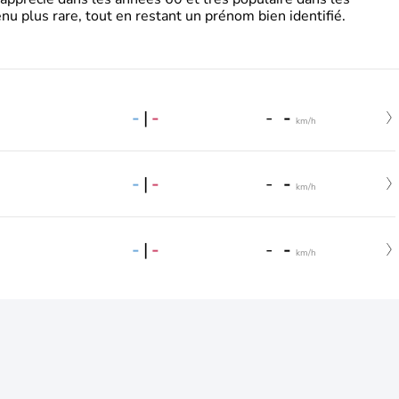
nu plus rare, tout en restant un prénom bien identifié.
-
|
-
-
-
km/h
-
|
-
-
-
km/h
-
|
-
-
-
km/h