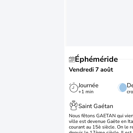
Éphéméride
Vendredi 7 août
Journée
De
+1 min
cr
Saint Gaétan
Nous fêtons GAETAN qui vient du
ville est devenue Gaëte en Ita
courant au 15è siècle. On le 
depuis le 17ème siècle. Il est