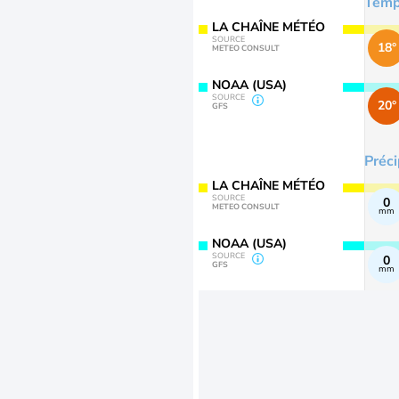
Temp
LA CHAÎNE MÉTÉO
SOURCE
18°
METEO CONSULT
NOAA (USA)
SOURCE
20°
GFS
Préci
LA CHAÎNE MÉTÉO
SOURCE
0
METEO CONSULT
mm
NOAA (USA)
SOURCE
0
GFS
mm