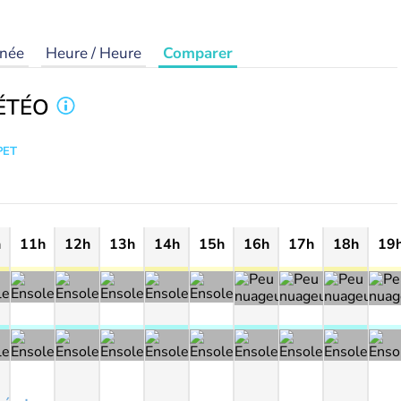
rnée
Heure / Heure
Comparer
ÉTÉO
PET
h
11h
12h
13h
14h
15h
16h
17h
18h
19