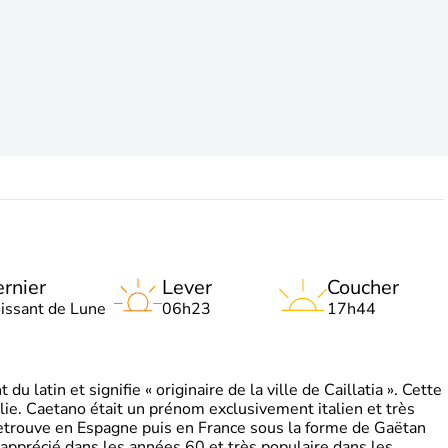
rnier
Lever
Coucher
oissant de Lune
06h23
17h44
 latin et signifie « originaire de la ville de Caillatia ». Cette
lie. Caetano était un prénom exclusivement italien et très
retrouve en Espagne puis en France sous la forme de Gaëtan
 apprécié dans les années 60 et très populaire dans les