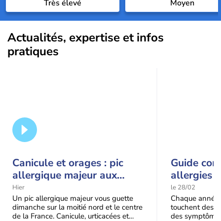
Très élevé
Moyen
Actualités, expertise et infos
pratiques
Canicule et orages : pic
Guide com
allergique majeur aux
allergies a
urticacées sur la moitié
plantes al
Hier
le 28/02
nord
symptômes
Un pic allergique majeur vous guette
Chaque année, l
dimanche sur la moitié nord et le centre
touchent des mi
de la France. Canicule, urticacées et
des symptômes p