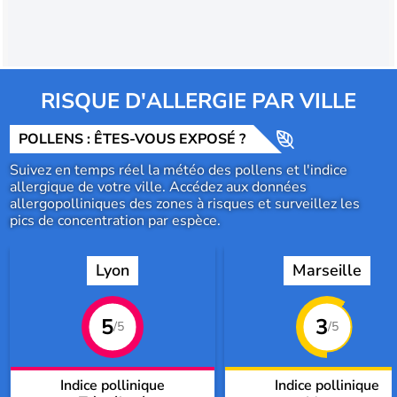
RISQUE D'ALLERGIE PAR VILLE
POLLENS : ÊTES-VOUS EXPOSÉ ?
Suivez en temps réel la météo des pollens et l'indice
allergique de votre ville. Accédez aux données
allergopolliniques des zones à risques et surveillez les
pics de concentration par espèce.
Lyon
Marseille
5
3
/5
/5
Indice pollinique
Indice pollinique