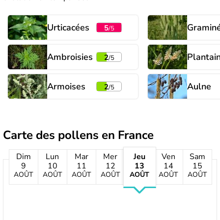
Urticacées
Gramin
5
/5
Ambroisies
Plantai
2
/5
Armoises
Aulne
2
/5
Carte des pollens en France
Dim
Lun
Mar
Mer
Jeu
Ven
Sam
9
10
11
12
13
14
15
AOÛT
AOÛT
AOÛT
AOÛT
AOÛT
AOÛT
AOÛT