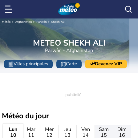
Météo
Afghanistan
Parwân
Shekh Ali
METEO SHEKH ALI
Parwân - Afghanistan
Villes principales
Carte
Devenez VIP
Météo
du jour
Lun
Mar
Mer
Jeu
Ven
Sam
Dim
10
11
12
13
14
15
16