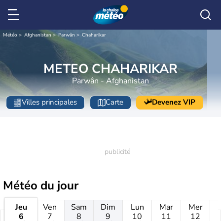
Météo
Afghanistan
Parwân
Chaharikar
METEO CHAHARIKAR
Parwân - Afghanistan
Villes principales
Carte
Devenez VIP
Météo
du jour
Jeu
Ven
Sam
Dim
Lun
Mar
Mer
6
7
8
9
10
11
12