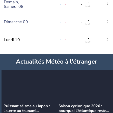
Demain,
-
-
|
-
-
Samedi 08
km/h
-
-
|
-
Dimanche 09
-
km/h
-
-
|
-
Lundi 10
-
km/h
Actualités Météo à l'étranger
Puissant séisme au Japon :
Saison cyclonique 2026 :
l’alerte au tsunami
pourquoi l’Atlantique reste