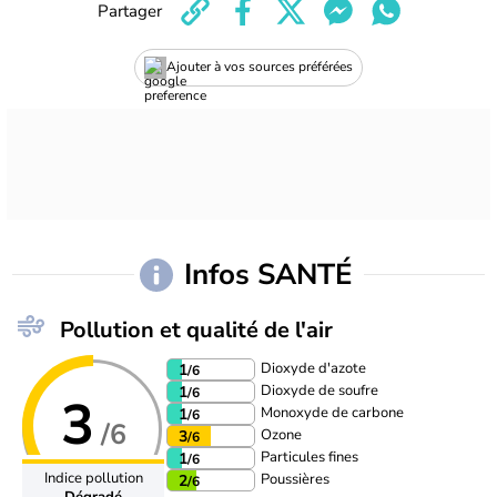
Partager
Ajouter à vos sources préférées
Infos SANTÉ
Pollution et qualité de l'air
Dioxyde d'azote
1
/6
Dioxyde de soufre
1
/6
3
Monoxyde de carbone
1
/6
/6
Ozone
3
/6
Particules fines
1
/6
Indice pollution
Poussières
2
/6
Dégradé