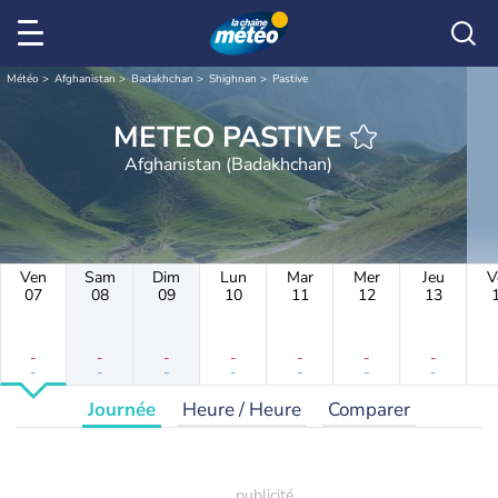
Météo
Afghanistan
Badakhchan
Shighnan
Pastive
METEO PASTIVE
Afghanistan (Badakhchan)
Ven
Sam
Dim
Lun
Mar
Mer
Jeu
V
07
08
09
10
11
12
13
-
-
-
-
-
-
-
-
-
-
-
-
-
-
Journée
Heure / Heure
Comparer