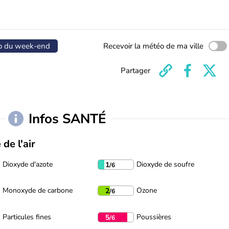
o du week-end
Recevoir la météo de ma ville
Partager
Infos SANTÉ
 de l'air
Dioxyde d'azote
Dioxyde de soufre
1
/6
Monoxyde de carbone
Ozone
2
/6
Particules fines
Poussières
5
/6