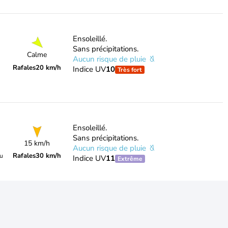
Ensoleillé.
Sans précipitations.
Calme
Aucun risque de pluie
Rafales
20 km/h
Indice UV
10
Très fort
Ensoleillé.
Sans précipitations.
15 km/h
Aucun risque de pluie
Rafales
30 km/h
du
Indice UV
11
Extrême