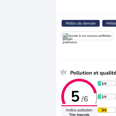
Météo de demain
Mété
Ajouter à vos sources préférées
Pollution et qualité
1
/6
5
/6
1
/6
Indice pollution
3
/6
Très mauvais