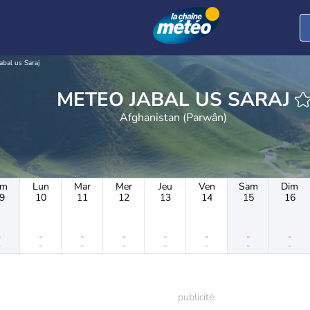
Jabal us Saraj
METEO JABAL US SARAJ
Afghanistan (Parwân)
im
Lun
Mar
Mer
Jeu
Ven
Sam
Dim
9
10
11
12
13
14
15
16
-
-
-
-
-
-
-
-
-
-
-
-
-
-
-
-