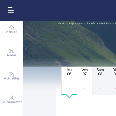
Météo
Afghanistan
Parwân
Jabal Saraj
Accueil
Radar
Jeu
Ven
Sam
D
06
07
08
0
Actualités
-
-
-
-
-
-
Se connecter