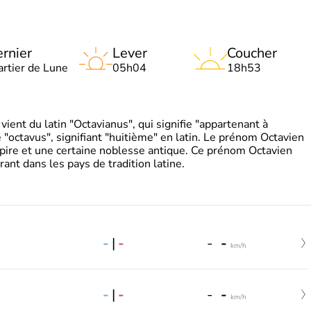
rnier
Lever
Coucher
artier de Lune
05h04
18h53
ient du latin "Octavianus", qui signifie "appartenant à
"octavus", signifiant "huitième" en latin. Le prénom Octavien
pire et une certaine noblesse antique. Ce prénom Octavien
rant dans les pays de tradition latine.
-
|
-
-
-
km/h
-
|
-
-
-
km/h