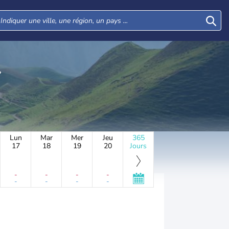
Lun
Mar
Mer
Jeu
365
17
18
19
20
Jours
-
-
-
-
-
-
-
-