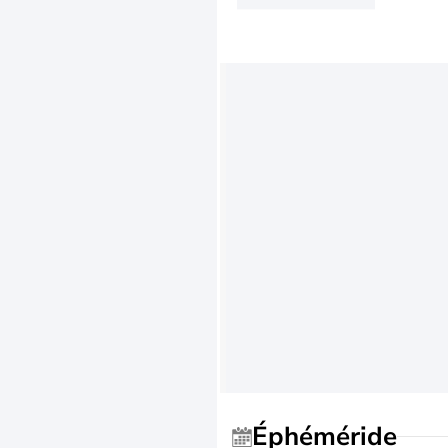
Éphéméride