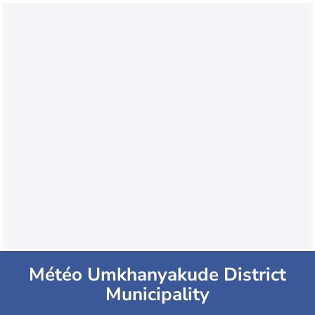
Météo Umkhanyakude District
Municipality