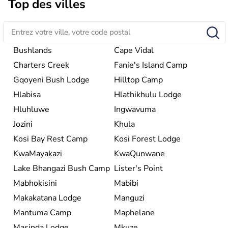
l'accession au pouvoir de l'ancien prisonnier Nelson
Top des villes
Mandela. Sa capitale administrative est aujourd'hui
Pretoria. L'Afrique du Sud est riche en ressources
minières, notamment avec l'or et le charbon.
Bushlands
Cape Vidal
Charters Creek
Fanie's Island Camp
Gqoyeni Bush Lodge
Hilltop Camp
Hlabisa
Hlathikhulu Lodge
Hluhluwe
Ingwavuma
Jozini
Khula
Kosi Bay Rest Camp
Kosi Forest Lodge
KwaMayakazi
KwaQunwane
Lake Bhangazi Bush Camp
Lister's Point
Mabhokisini
Mabibi
Makakatana Lodge
Manguzi
Mantuma Camp
Maphelane
Masinda Lodge
Mkuze