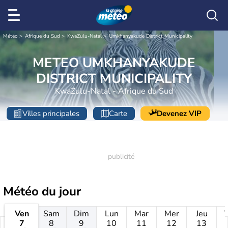
Météo
Afrique du Sud
KwaZulu-Natal
Umkhanyakude District Municipality
METEO UMKHANYAKUDE
DISTRICT MUNICIPALITY
KwaZulu-Natal - Afrique du Sud
Villes principales
Carte
Devenez VIP
Météo
du jour
Ven
Sam
Dim
Lun
Mar
Mer
Jeu
7
8
9
10
11
12
13