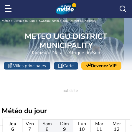
Météo
Afrique du Sud
KwaZulu-Natal
Ugu District Municipality
METEO UGU DISTRICT
MUNICIPALITY
KwaZulu-Natal - Afrique du Sud
Villes principales
Carte
Devenez VIP
Météo
du jour
Jeu
Ven
Sam
Dim
Lun
Mar
Mer
6
7
8
9
10
11
12