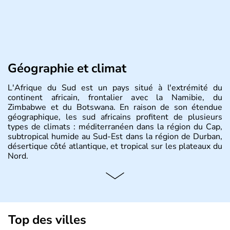
Géographie et climat
L'Afrique du Sud est un pays situé à l'extrémité du
continent africain, frontalier avec la Namibie, du
Zimbabwe et du Botswana. En raison de son étendue
géographique, les sud africains profitent de plusieurs
types de climats : méditerranéen dans la région du Cap,
subtropical humide au Sud-Est dans la région de Durban,
désertique côté atlantique, et tropical sur les plateaux du
Nord.
Histoire et administration
Sous le régime de l'apartheid de 1948 à 1991, l'Afrique
du Sud a connu une évolution démocratique avec
l'accession au pouvoir de l'ancien prisonnier Nelson
Top des villes
Mandela. Sa capitale administrative est aujourd'hui