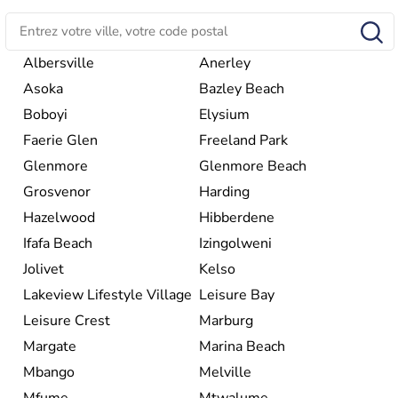
Pretoria. L'Afrique du Sud est riche en ressources
minières, notamment avec l'or et le charbon.
Albersville
Anerley
Asoka
Bazley Beach
Boboyi
Elysium
Faerie Glen
Freeland Park
Glenmore
Glenmore Beach
Grosvenor
Harding
Hazelwood
Hibberdene
Ifafa Beach
Izingolweni
Jolivet
Kelso
Lakeview Lifestyle Village
Leisure Bay
Leisure Crest
Marburg
Margate
Marina Beach
Mbango
Melville