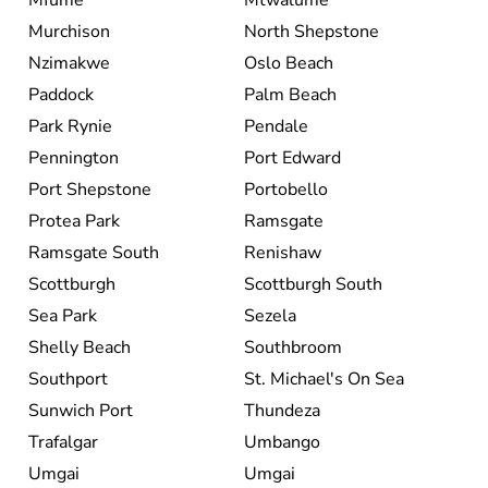
Mfume
Mtwalume
Murchison
North Shepstone
Nzimakwe
Oslo Beach
Paddock
Palm Beach
Park Rynie
Pendale
Pennington
Port Edward
Port Shepstone
Portobello
Protea Park
Ramsgate
Ramsgate South
Renishaw
Scottburgh
Scottburgh South
Sea Park
Sezela
Shelly Beach
Southbroom
Southport
St. Michael's On Sea
Sunwich Port
Thundeza
Trafalgar
Umbango
Umgai
Umgai