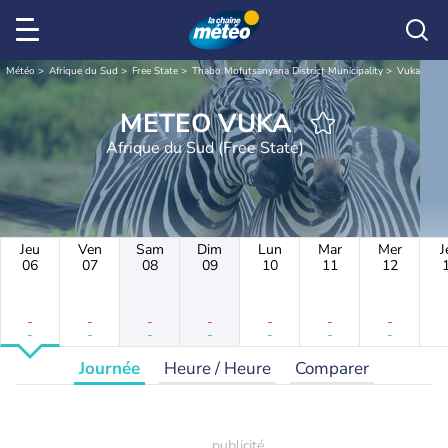
Météo
Afrique du Sud
Free State
Thabo Mofutsanyana District Municipality
Vuka
METEO VUKA
Afrique du Sud (Free State)
Jeu
Ven
Sam
Dim
Lun
Mar
Mer
J
06
07
08
09
10
11
12
-
-
-
-
-
-
-
-
-
-
-
-
-
-
Journée
Heure / Heure
Comparer