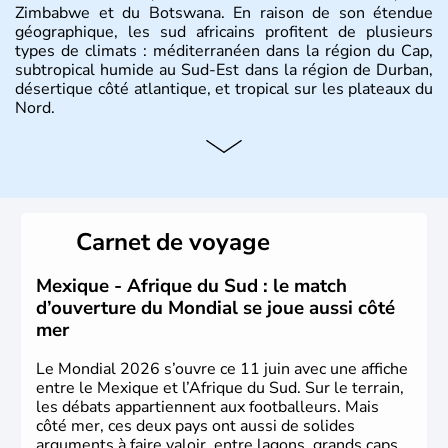
Zimbabwe et du Botswana. En raison de son étendue
géographique, les sud africains profitent de plusieurs
types de climats : méditerranéen dans la région du Cap,
subtropical humide au Sud-Est dans la région de Durban,
désertique côté atlantique, et tropical sur les plateaux du
Nord.
Histoire et administration
Sous le régime de l'apartheid de 1948 à 1991, l'Afrique
du Sud a connu une évolution démocratique avec
l'accession au pouvoir de l'ancien prisonnier Nelson
Carnet de voyage
Mandela. Sa capitale administrative est aujourd'hui
Pretoria. L'Afrique du Sud est riche en ressources
minières, notamment avec l'or et le charbon.
Mexique - Afrique du Sud : le match
d’ouverture du Mondial se joue aussi côté
mer
Le Mondial 2026 s’ouvre ce 11 juin avec une affiche
entre le Mexique et l’Afrique du Sud. Sur le terrain,
les débats appartiennent aux footballeurs. Mais
côté mer, ces deux pays ont aussi de solides
arguments à faire valoir, entre lagons, grands caps,