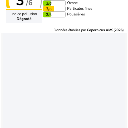
3
/6
Ozone
2
/6
Particules fines
3
/6
Indice pollution
Poussières
2
/6
Dégradé
Données établies par
Copernicus AMS(2026)