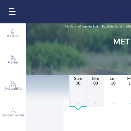
Météo
Afrique du Sud
KwaZulu-Natal
eTh
Accueil
Radar
Sam
Dim
Lun
M
08
09
10
1
Actualités
-
-
-
-
-
-
Se connecter