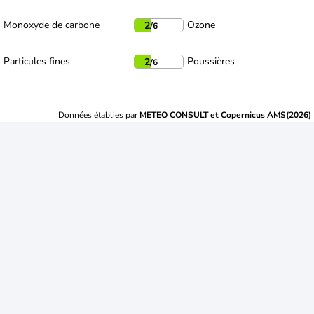
Monoxyde de carbone
Ozone
2
/6
Particules fines
Poussières
2
/6
Données établies par
METEO CONSULT et Copernicus AMS(2026)