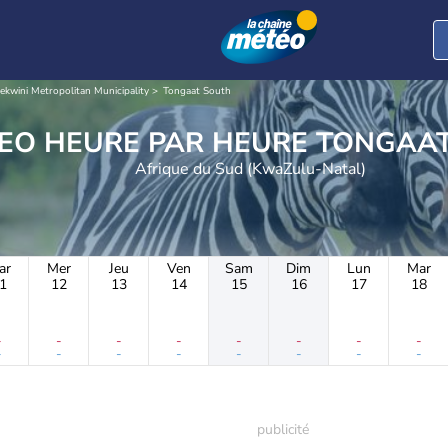
ekwini Metropolitan Municipality
Tongaat South
METEO HEURE PAR HE
Afrique du Sud (KwaZulu-Natal)
ar
Mer
Jeu
Ven
Sam
Dim
Lun
Mar
1
12
13
14
15
16
17
18
-
-
-
-
-
-
-
-
-
-
-
-
-
-
-
-