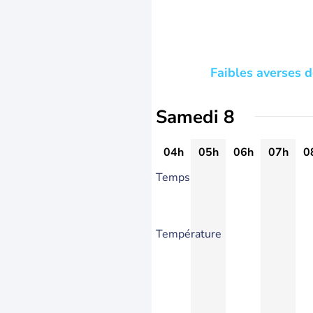
Faibles averses 
Samedi 8
04h
05h
06h
07h
0
Temps
Température