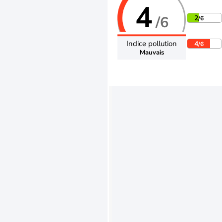
4
/6
2
/6
Indice pollution
4
/6
Mauvais