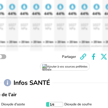
4%
44%
44%
44%
44%
44%
44%
44%
44%
4
rtable
Confortable
Confortable
Confortable
Confortable
Confortable
Confortable
Confortable
Confortable
Confo
27
1027
1027
1027
1027
1027
1027
1027
1027
1
Pa
hPa
hPa
hPa
hPa
hPa
hPa
hPa
hPa
h
0 km
> 20 km
> 20 km
> 20 km
> 20 km
> 20 km
> 20 km
> 20 km
> 20 km
> 2
lente
excellente
excellente
excellente
excellente
excellente
excellente
excellente
excellente
exce
Partager
Ajouter à vos sources préférées
Infos SANTÉ
 de l'air
Dioxyde d'azote
Dioxyde de soufre
1
/6