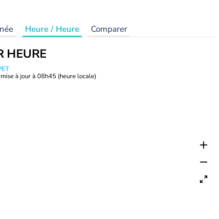
rnée
Heure / Heure
Comparer
R HEURE
PET
mise à jour à
08h45
(heure locale)