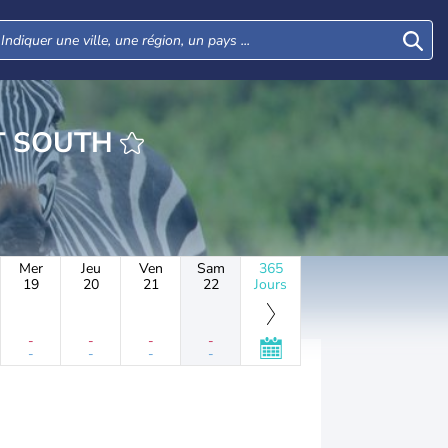
URE TONGAAT SOUTH
Mer
Jeu
Ven
Sam
365
19
20
21
22
Jours
-
-
-
-
-
-
-
-