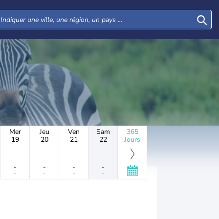
Mer
Jeu
Ven
Sam
365
19
20
21
22
Jours
-
-
-
-
-
-
-
-