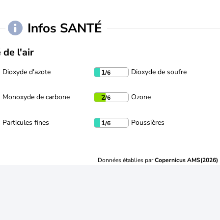
Infos SANTÉ
 de l'air
Dioxyde d'azote
Dioxyde de soufre
1
/6
Monoxyde de carbone
Ozone
2
/6
Particules fines
Poussières
1
/6
Données établies par
Copernicus AMS(2026)