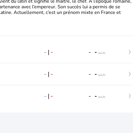
t du latin et signifie le maître, le chef. A l’époque romaine,
partenance avec l’empereur. Son succès lui a permis de se
latine. Actuellement, c’est un prénom mixte en France et
-
|
-
-
-
km/h
-
|
-
-
-
km/h
-
|
-
-
-
km/h