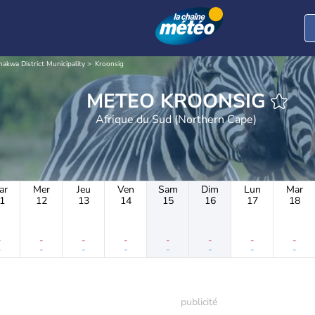
akwa District Municipality
Kroonsig
METEO KROONSIG
Afrique du Sud (Northern Cape)
ar
Mer
Jeu
Ven
Sam
Dim
Lun
Mar
1
12
13
14
15
16
17
18
-
-
-
-
-
-
-
-
-
-
-
-
-
-
-
-