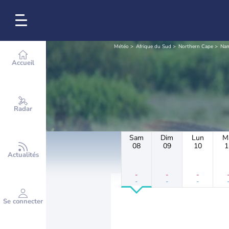
Météo
Afrique du Sud
Northern Cape
Nam
Accueil
Radar
Sam
Dim
Lun
M
08
09
10
1
Actualités
-
-
-
-
-
-
Se connecter