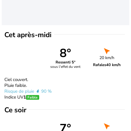
Cet après-midi
8°
20 km/h
Ressenti 5°
Rafales
40 km/h
sous l'effet du vent
Ciel couvert.
Pluie faible.
Risque de pluie
90 %
Indice UV
1
Faible
Ce soir
7°