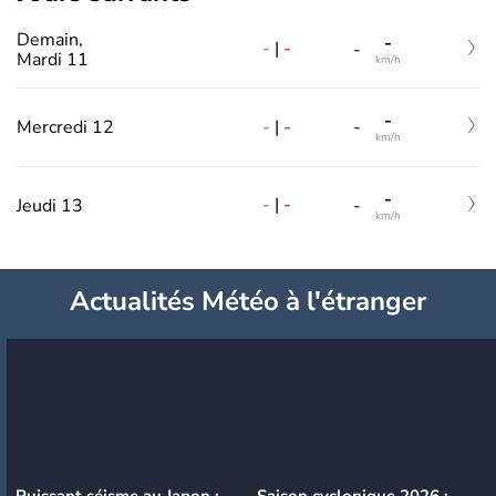
Demain,
-
-
|
-
-
Mardi 11
km/h
-
-
|
-
Mercredi 12
-
km/h
-
-
|
-
Jeudi 13
-
km/h
Actualités Météo à l'étranger
Puissant séisme au Japon :
Saison cyclonique 2026 :