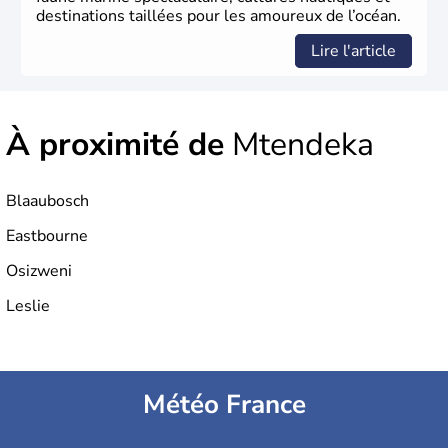
destinations taillées pour les amoureux de l’océan.
Lire l'article
À proximité de
Mtendeka
Blaaubosch
Eastbourne
Osizweni
Leslie
Météo France