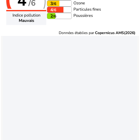
4
/6
Ozone
3
/6
Particules fines
4
/6
Indice pollution
Poussières
2
/6
Mauvais
Données établies par
Copernicus AMS(2026)