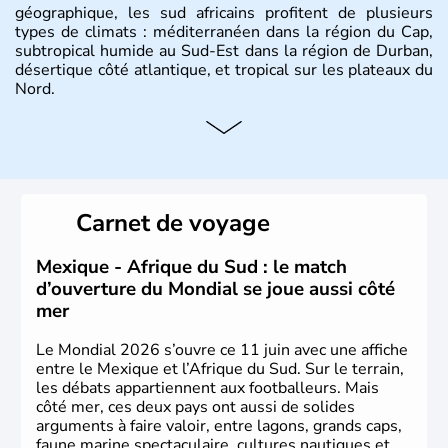
géographique, les sud africains profitent de plusieurs
types de climats : méditerranéen dans la région du Cap,
subtropical humide au Sud-Est dans la région de Durban,
désertique côté atlantique, et tropical sur les plateaux du
Nord.
Histoire et administration
Sous le régime de l'apartheid de 1948 à 1991, l'Afrique
du Sud a connu une évolution démocratique avec
l'accession au pouvoir de l'ancien prisonnier Nelson
Carnet de voyage
Mandela. Sa capitale administrative est aujourd'hui
Pretoria. L'Afrique du Sud est riche en ressources
minières, notamment avec l'or et le charbon.
Mexique - Afrique du Sud : le match
d’ouverture du Mondial se joue aussi côté
mer
Le Mondial 2026 s’ouvre ce 11 juin avec une affiche
entre le Mexique et l’Afrique du Sud. Sur le terrain,
les débats appartiennent aux footballeurs. Mais
côté mer, ces deux pays ont aussi de solides
arguments à faire valoir, entre lagons, grands caps,
faune marine spectaculaire, cultures nautiques et