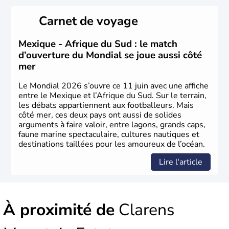
du Sud a connu une évolution démocratique avec
l'accession au pouvoir de l'ancien prisonnier Nelson
Carnet de voyage
Mandela. Sa capitale administrative est aujourd'hui
Pretoria. L'Afrique du Sud est riche en ressources
minières, notamment avec l'or et le charbon.
Mexique - Afrique du Sud : le match
d’ouverture du Mondial se joue aussi côté
mer
Le Mondial 2026 s’ouvre ce 11 juin avec une affiche
entre le Mexique et l’Afrique du Sud. Sur le terrain,
les débats appartiennent aux footballeurs. Mais
côté mer, ces deux pays ont aussi de solides
arguments à faire valoir, entre lagons, grands caps,
faune marine spectaculaire, cultures nautiques et
destinations taillées pour les amoureux de l’océan.
Lire l'article
À proximité de
Clarens