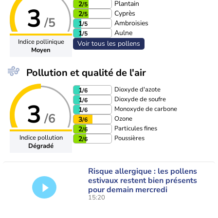
Plantain
2
/5
3
Cyprès
2
/5
/5
Ambroisies
1
/5
Aulne
1
/5
Indice pollinique
Voir tous les pollens
Moyen
Pollution et qualité de l'air
Dioxyde d'azote
1
/6
Dioxyde de soufre
1
/6
3
Monoxyde de carbone
1
/6
/6
Ozone
3
/6
Particules fines
2
/6
Indice pollution
Poussières
2
/6
Dégradé
Risque allergique : les pollens
estivaux restent bien présents
pour demain mercredi
15:20