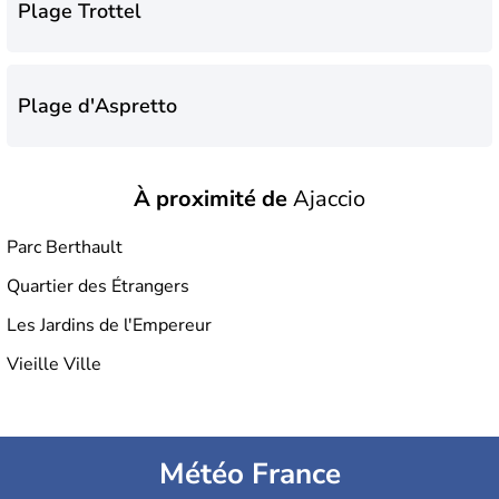
Plage Trottel
Plage d'Aspretto
À proximité de
Ajaccio
Plage de Barbicaghja
Parc Berthault
Quartier des Étrangers
Plage de l'Ariadne
Les Jardins de l'Empereur
Vieille Ville
Plage des Galets
Météo France
Plage du Ricanto