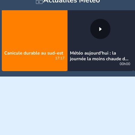
Canicule durable au sud-est
Météo aujourd'hui : la
17:17
journée la moins chaude de
la semaine, excepté près de
00h00
la Méditerranée