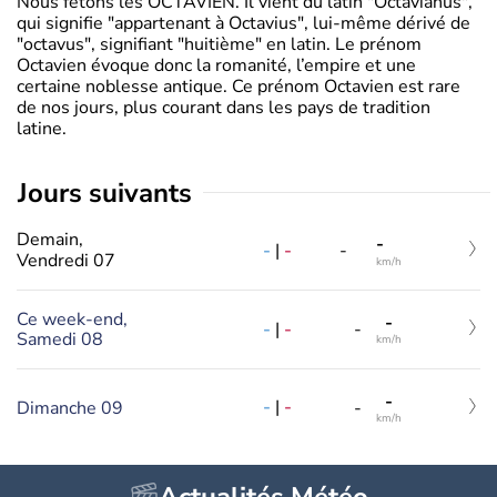
Nous fêtons les OCTAVIEN. Il vient du latin "Octavianus",
qui signifie "appartenant à Octavius", lui-même dérivé de
"octavus", signifiant "huitième" en latin. Le prénom
Octavien évoque donc la romanité, l’empire et une
certaine noblesse antique. Ce prénom Octavien est rare
de nos jours, plus courant dans les pays de tradition
latine.
jours suivants
Demain,
-
-
|
-
-
Vendredi 07
km/h
Ce week-end,
-
-
|
-
-
Samedi 08
km/h
-
-
|
-
Dimanche 09
-
km/h
Actualités Météo