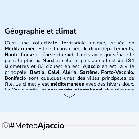
Géographie et climat
C’est une collectivité territoriale unique, située en
Méditarranée
. Elle est constituée de deux départements,
Haute-Corse
et
Corse-du sud
. La distance qui sépare le
point le plus au
Nord
et celui le plus au sud est de 184
kilomètres et 83 d’ouest en est.
Ajaccio
en est la ville
principale.
Bastia, Calvi, Aléria, Sartène, Porto-Vecchio,
Bonifacio
sont quelques-unes des villes principales de
l’île. Le climat y est
méditerranéen
avec des hivers doux.
La Corse abrite un
parc marin international
, des réserves
naturelles, et un
parc naturel régional
. Le risque
d’incendie est toujours important quels que soient la
saison et les reliefs.
Histoire et administration
#Meteo
Ajaccio
Les premiers signes d’installation humaine en
Corse
remontent à 10 000 ans avant J.C., des pêcheurs venus