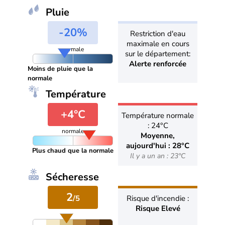
Pluie
-20%
Restriction d'eau
maximale en cours
normale
sur le département:
Alerte renforcée
Moins de pluie que la
normale
Température
+4°C
Température normale
: 24°C
normale
Moyenne,
aujourd'hui : 28°C
Plus chaud que la normale
Il y a un an : 23°C
Sécheresse
2
/5
Risque d'incendie :
Risque Elevé