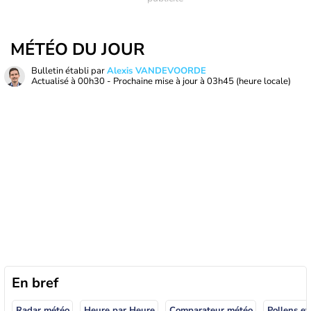
MÉTÉO DU JOUR
Bulletin établi par
Alexis VANDEVOORDE
Actualisé à
00h30
- Prochaine mise à jour à
03h45
(heure locale)
En bref
Radar météo
Heure par Heure
Comparateur météo
Pollens et