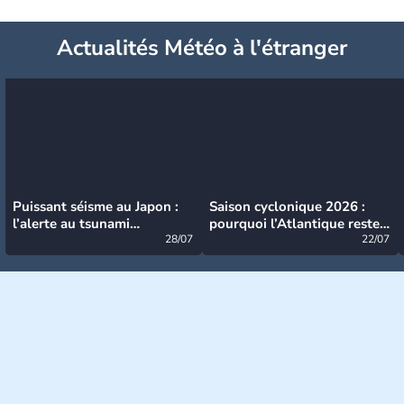
Actualités Météo à l'étranger
Puissant séisme au Japon :
Saison cyclonique 2026 :
l’alerte au tsunami
pourquoi l’Atlantique reste
désormais levée
28/07
très calme à ce stade ?
22/07