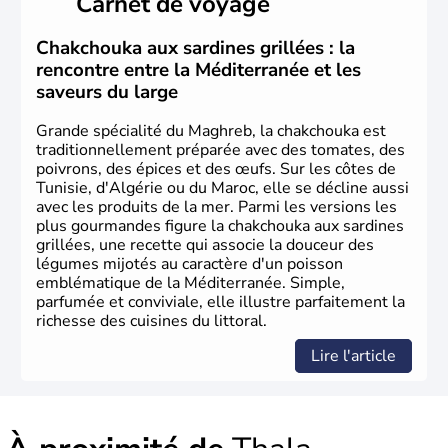
Carnet de voyage
près de la moitié ont moins de 19 ans. La musique
raî
est
l’une des fiertés du pays, originaire des régions les plus à
l’ouest. Le
couscous
est l’un des plats traditionnels les
Chakchouka aux sardines grillées : la
plus appréciés.
rencontre entre la Méditerranée et les
saveurs du large
Grande spécialité du Maghreb, la chakchouka est
traditionnellement préparée avec des tomates, des
poivrons, des épices et des œufs. Sur les côtes de
Tunisie, d'Algérie ou du Maroc, elle se décline aussi
avec les produits de la mer. Parmi les versions les
plus gourmandes figure la chakchouka aux sardines
grillées, une recette qui associe la douceur des
légumes mijotés au caractère d'un poisson
emblématique de la Méditerranée. Simple,
parfumée et conviviale, elle illustre parfaitement la
richesse des cuisines du littoral.
Lire l'article