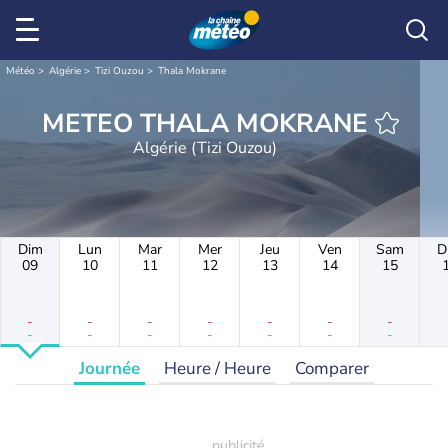
Météo
Algérie
Tizi Ouzou
Thala Mokrane
METEO THALA MOKRANE
Algérie (Tizi Ouzou)
Dim
Lun
Mar
Mer
Jeu
Ven
Sam
D
09
10
11
12
13
14
15
-
-
-
-
-
-
-
-
-
-
-
-
-
-
Journée
Heure / Heure
Comparer