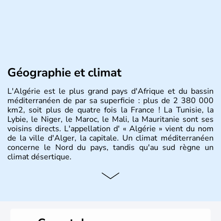
Géographie et climat
L'Algérie est le plus grand pays d'Afrique et du bassin
méditerranéen de par sa superficie : plus de 2 380 000
km2, soit plus de quatre fois la France ! La Tunisie, la
Lybie, le Niger, le Maroc, le Mali, la Mauritanie sont ses
voisins directs. L'appellation d' « Algérie » vient du nom
de la ville d'Alger, la capitale. Un climat méditerranéen
concerne le Nord du pays, tandis qu'au sud règne un
climat désertique.
Histoire et administration
Sétif, Sidi Bel Abbès, Oran, Constantine, Tizi Ouzou, Blida
sont quelques unes des villes principales du pays.
L’
Algérie
compte près de 35 millions d’
Algériens
, dont