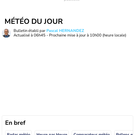
MÉTÉO DU JOUR
Bulletin établi par
Pascal HERNANDEZ
Actualisé à
06h45
- Prochaine mise à jour à
10h00
(heure locale)
En bref
Radar météo
Heure par Heure
Comparateur météo
Pollens et