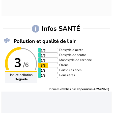
Infos SANTÉ
Pollution et qualité de l'air
Dioxyde d'azote
1
/6
Dioxyde de soufre
1
/6
3
Monoxyde de carbone
1
/6
/6
Ozone
3
/6
Particules fines
1
/6
Indice pollution
Poussières
1
/6
Dégradé
Données établies par
Copernicus AMS(2026)