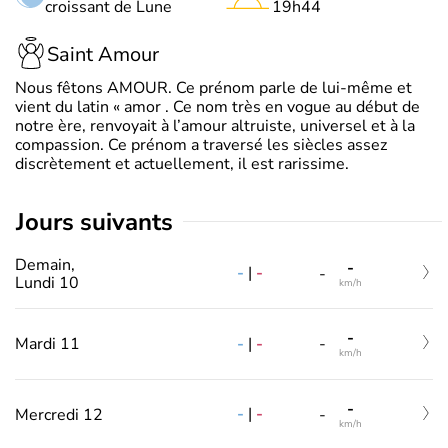
croissant de Lune
19h44
Saint Amour
Nous fêtons AMOUR. Ce prénom parle de lui-même et
vient du latin « amor . Ce nom très en vogue au début de
notre ère, renvoyait à l’amour altruiste, universel et à la
compassion. Ce prénom a traversé les siècles assez
discrètement et actuellement, il est rarissime.
jours suivants
Demain,
-
-
|
-
-
Lundi 10
km/h
-
-
|
-
Mardi 11
-
km/h
-
-
|
-
Mercredi 12
-
km/h