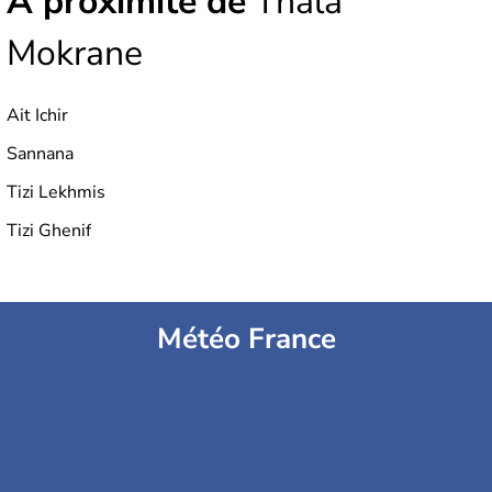
À proximité de
Thala
Mokrane
Ait Ichir
Sannana
Tizi Lekhmis
Tizi Ghenif
Météo France