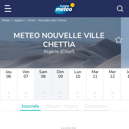
Météo
Algérie
Chlef
Nouvelle ville Chettia
METEO NOUVELLE VILLE
CHETTIA
Algérie (Chlef)
Jeu
Ven
Sam
Dim
Lun
Mar
Mer
J
06
07
08
09
10
11
12
-
-
-
-
-
-
-
-
-
-
-
-
-
-
Journée
Heure / Heure
Comparer