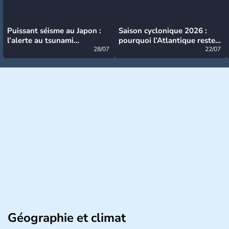
Puissant séisme au Japon :
Saison cyclonique 2026 :
l’alerte au tsunami
pourquoi l’Atlantique reste
désormais levée
28/07
très calme à ce stade ?
22/07
Géographie et climat