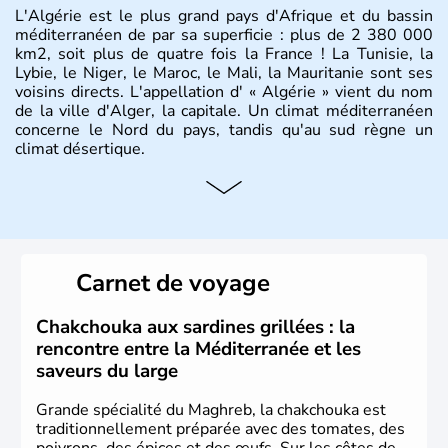
L'Algérie est le plus grand pays d'Afrique et du bassin
méditerranéen de par sa superficie : plus de 2 380 000
km2, soit plus de quatre fois la France ! La Tunisie, la
Lybie, le Niger, le Maroc, le Mali, la Mauritanie sont ses
voisins directs. L'appellation d' « Algérie » vient du nom
de la ville d'Alger, la capitale. Un climat méditerranéen
concerne le Nord du pays, tandis qu'au sud règne un
climat désertique.
Histoire et administration
Sétif, Sidi Bel Abbès, Oran, Constantine, Tizi Ouzou, Blida
sont quelques unes des villes principales du pays.
L’
Algérie
compte près de 35 millions d’
Algériens
, dont
Carnet de voyage
près de la moitié ont moins de 19 ans. La musique
raî
est
l’une des fiertés du pays, originaire des régions les plus à
l’ouest. Le
couscous
est l’un des plats traditionnels les
Chakchouka aux sardines grillées : la
plus appréciés.
rencontre entre la Méditerranée et les
saveurs du large
Grande spécialité du Maghreb, la chakchouka est
traditionnellement préparée avec des tomates, des