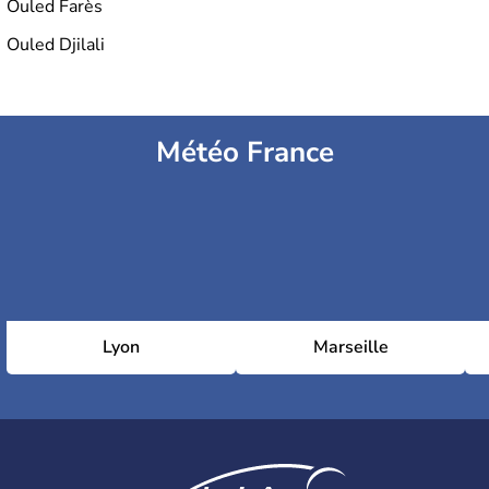
Ouled Farès
Ouled Djilali
Météo France
Lyon
Marseille