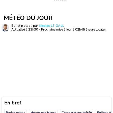
MÉTÉO DU JOUR
Bulletin établi par
Nicolas LE GALL
Actualisé à
23h30
- Prochaine mise à jour à
02h45
(heure locale)
En bref
Radar météo
Heure par Heure
Comparateur météo
Pollens et