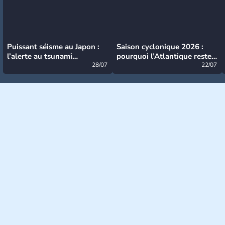
Puissant séisme au Japon :
Saison cyclonique 2026 :
l’alerte au tsunami
pourquoi l’Atlantique reste
désormais levée
28/07
très calme à ce stade ?
22/07