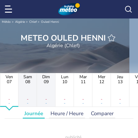
Météo
Algérie
Chlef
Ouled Henni
METEO OULED HENNI
Algérie (Chlef)
Ven
Sam
Dim
Lun
Mar
Mer
Jeu
V
07
08
09
10
11
12
13
-
-
-
-
-
-
-
-
-
-
-
-
-
-
Journée
Heure / Heure
Comparer