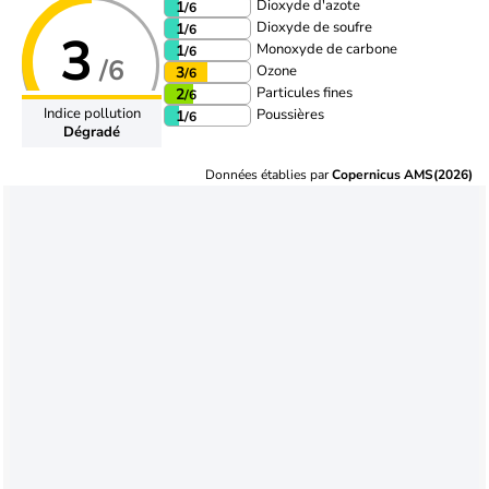
Dioxyde d'azote
1
/6
Dioxyde de soufre
1
/6
3
Monoxyde de carbone
1
/6
/6
Ozone
3
/6
Particules fines
2
/6
Indice pollution
Poussières
1
/6
Dégradé
Données établies par
Copernicus AMS(2026)