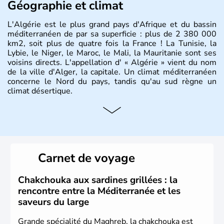
Géographie et climat
L'Algérie est le plus grand pays d'Afrique et du bassin
méditerranéen de par sa superficie : plus de 2 380 000
km2, soit plus de quatre fois la France ! La Tunisie, la
Lybie, le Niger, le Maroc, le Mali, la Mauritanie sont ses
voisins directs. L'appellation d' « Algérie » vient du nom
de la ville d'Alger, la capitale. Un climat méditerranéen
concerne le Nord du pays, tandis qu'au sud règne un
climat désertique.
Histoire et administration
Sétif, Sidi Bel Abbès, Oran, Constantine, Tizi Ouzou, Blida
sont quelques unes des villes principales du pays.
L’
Algérie
compte près de 35 millions d’
Algériens
, dont
Carnet de voyage
près de la moitié ont moins de 19 ans. La musique
raî
est
l’une des fiertés du pays, originaire des régions les plus à
l’ouest. Le
couscous
est l’un des plats traditionnels les
Chakchouka aux sardines grillées : la
plus appréciés.
rencontre entre la Méditerranée et les
saveurs du large
Grande spécialité du Maghreb, la chakchouka est