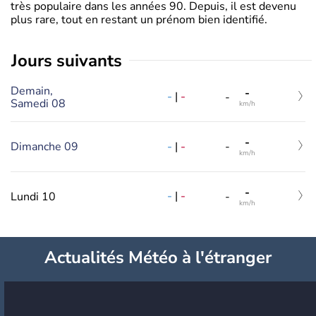
très populaire dans les années 90. Depuis, il est devenu
plus rare, tout en restant un prénom bien identifié.
jours suivants
Demain,
-
-
|
-
-
Samedi 08
km/h
-
-
|
-
Dimanche 09
-
km/h
-
-
|
-
Lundi 10
-
km/h
Actualités Météo à l'étranger