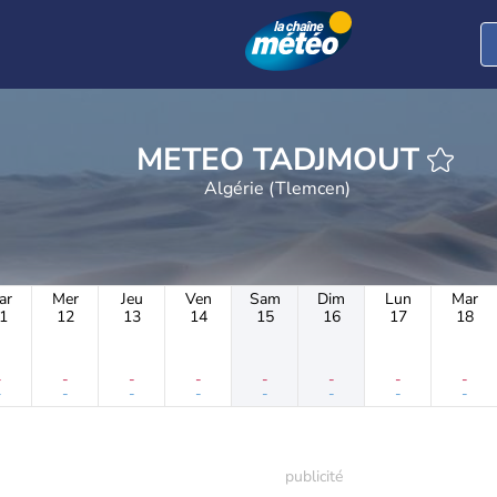
METEO TADJMOUT
Algérie (Tlemcen)
ar
Mer
Jeu
Ven
Sam
Dim
Lun
Mar
1
12
13
14
15
16
17
18
-
-
-
-
-
-
-
-
-
-
-
-
-
-
-
-