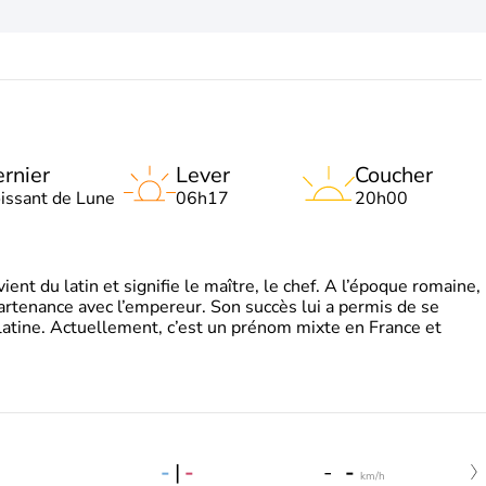
rnier
Lever
Coucher
oissant de Lune
06h17
20h00
t du latin et signifie le maître, le chef. A l’époque romaine,
partenance avec l’empereur. Son succès lui a permis de se
latine. Actuellement, c’est un prénom mixte en France et
-
|
-
-
-
km/h