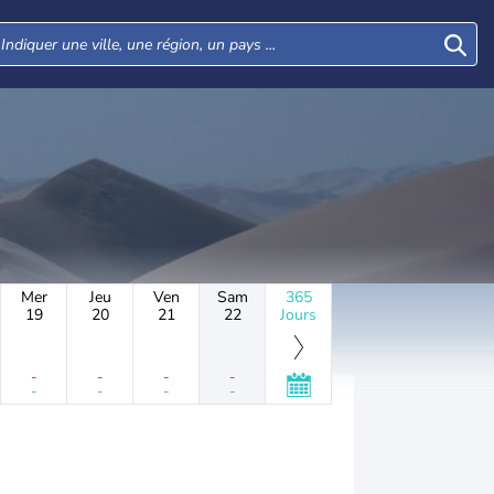
Mer
Jeu
Ven
Sam
365
19
20
21
22
Jours
-
-
-
-
-
-
-
-