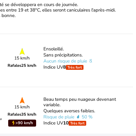
lité se développera en cours de journée.
 entre 19 et 38°C, elles seront caniculaires l'après-midi.
ès bonne.
Ensoleillé.
Sans précipitations.
15 km/h
Aucun risque de pluie
Rafales
25 km/h
Indice UV
8
Très fort
Beau temps peu nuageux devenant
variable.
15 km/h
Quelques averses faibles.
Rafales
35 km/h
Risque de pluie
50 %
du
Indice UV
10
>90 km/h
Très fort