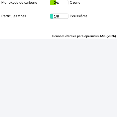
Monoxyde de carbone
Ozone
2
/6
Particules fines
Poussières
1
/6
Données établies par
Copernicus AMS(2026)