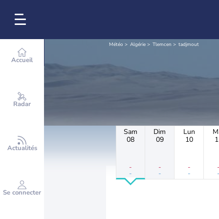
Météo
Algérie
Tlemcen
tadjmout
Accueil
Radar
Sam
Dim
Lun
M
08
09
10
1
Actualités
-
-
-
-
-
-
Se connecter