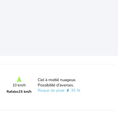
Ciel à moitié nuageux.
Possibilité d'averses.
10 km/h
Risque de pluie
35 %
Rafales
15 km/h