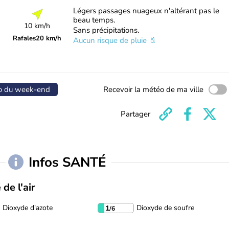
Légers passages nuageux n'altérant pas le
beau temps.
10 km/h
Sans précipitations.
Rafales
20 km/h
Aucun risque de pluie
o du week-end
Recevoir la météo de ma ville
Partager
Infos SANTÉ
 de l'air
Dioxyde d'azote
Dioxyde de soufre
1
/6