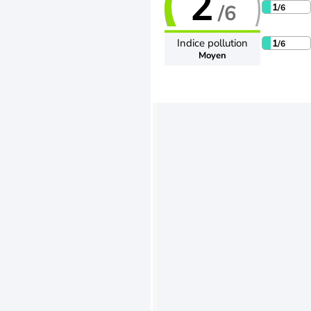
2
/6
1
/6
Indice pollution
1
/6
Moyen