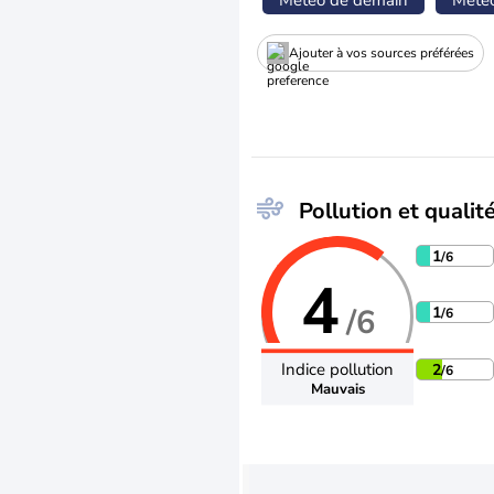
Météo de demain
Mété
Ajouter à vos sources préférées
Pollution et qualité
1
/6
4
/6
1
/6
Indice pollution
2
/6
Mauvais