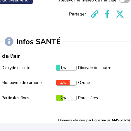
o du week-end
Recevoir la météo de ma ville
Partager
Infos SANTÉ
 de l'air
Dioxyde d'azote
Dioxyde de soufre
1
/6
Monoxyde de carbone
Ozone
4
/6
Particules fines
Poussières
2
/6
Données établies par
Copernicus AMS(2026)