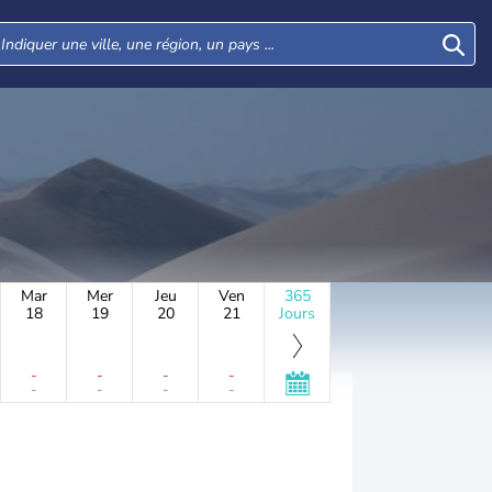
Mar
Mer
Jeu
Ven
365
18
19
20
21
Jours
-
-
-
-
-
-
-
-