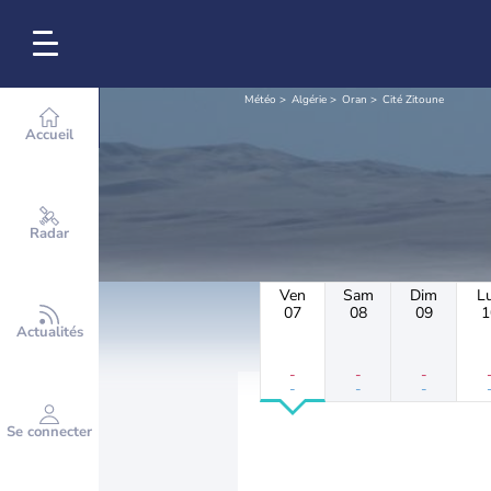
Météo
Algérie
Oran
Cité Zitoune
Accueil
Radar
Ven
Sam
Dim
L
07
08
09
1
Actualités
-
-
-
-
-
-
Se connecter