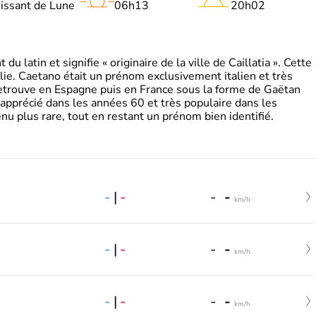
oissant de Lune
06h13
20h02
 latin et signifie « originaire de la ville de Caillatia ». Cette
lie. Caetano était un prénom exclusivement italien et très
retrouve en Espagne puis en France sous la forme de Gaëtan
 apprécié dans les années 60 et très populaire dans les
nu plus rare, tout en restant un prénom bien identifié.
-
|
-
-
-
km/h
-
|
-
-
-
km/h
-
|
-
-
-
km/h