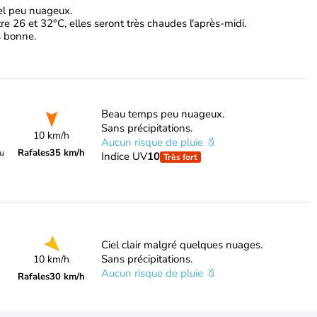
iel peu nuageux.
e 26 et 32°C, elles seront très chaudes l'après-midi.
ès bonne.
Beau temps peu nuageux.
Sans précipitations.
10 km/h
Aucun risque de pluie
Rafales
35 km/h
du
Indice UV
10
Très fort
Ciel clair malgré quelques nuages.
Sans précipitations.
10 km/h
Aucun risque de pluie
Rafales
30 km/h