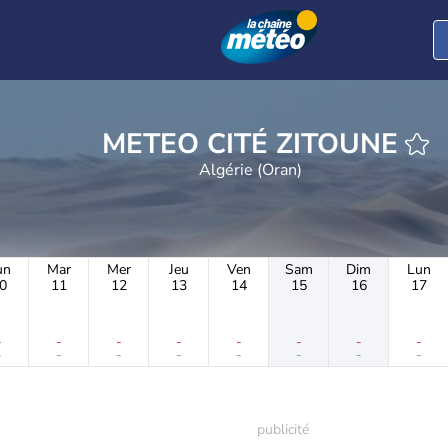
METEO CITÉ ZITOUNE
Algérie (Oran)
un
Mar
Mer
Jeu
Ven
Sam
Dim
Lun
0
11
12
13
14
15
16
17
-
-
-
-
-
-
-
-
-
-
-
-
-
-
-
-