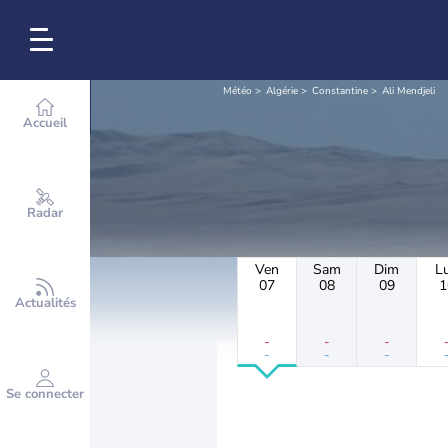
Météo
Algérie
Constantine
Ali Mendjeli
Accueil
Radar
Ven
Sam
Dim
L
07
08
09
1
Actualités
-
-
-
-
-
-
Se connecter