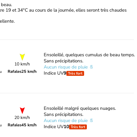
a beau.
re 19 et 34°C au cours de la journée, elles seront très chaudes
ellente.
Ensoleillé, quelques cumulus de beau temps.
Sans précipitations.
10 km/h
Aucun risque de pluie
Rafales
25 km/h
du
Indice UV
9
Très fort
Ensoleillé malgré quelques nuages.
Sans précipitations.
20 km/h
Aucun risque de pluie
Rafales
45 km/h
du
Indice UV
10
Très fort