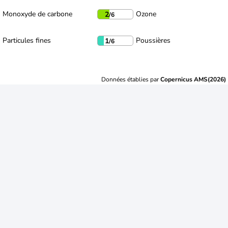
Monoxyde de carbone
Ozone
2
/6
Particules fines
Poussières
1
/6
Données établies par
Copernicus AMS(2026)