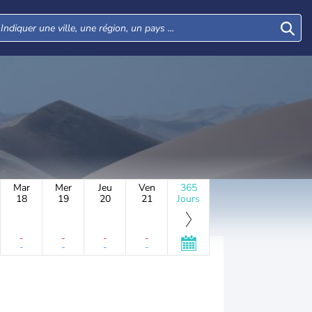
Mar
Mer
Jeu
Ven
365
18
19
20
21
Jours
-
-
-
-
-
-
-
-