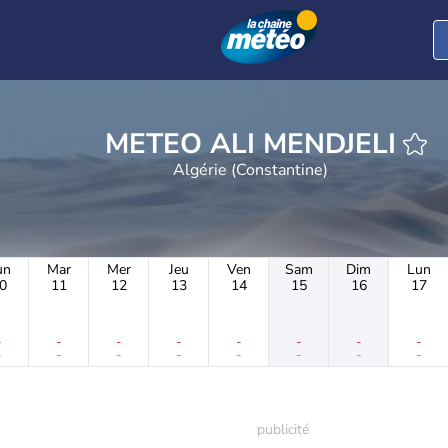
METEO ALI MENDJELI
Algérie (Constantine)
un
Mar
Mer
Jeu
Ven
Sam
Dim
Lun
0
11
12
13
14
15
16
17
-
-
-
-
-
-
-
-
-
-
-
-
-
-
-
-