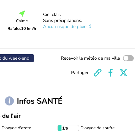
Ciel clair.
Sans précipitations.
Calme
Aucun risque de pluie
Rafales
10 km/h
o du week-end
Recevoir la météo de ma ville
Partager
Infos SANTÉ
 de l'air
Dioxyde d'azote
Dioxyde de soufre
1
/6