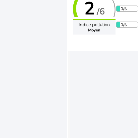
2
/6
1
/6
Indice pollution
1
/6
Moyen