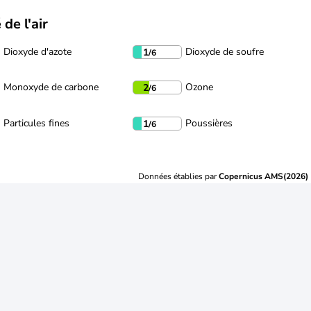
 de l'air
Dioxyde d'azote
Dioxyde de soufre
1
/6
Monoxyde de carbone
Ozone
2
/6
Particules fines
Poussières
1
/6
Données établies par
Copernicus AMS(2026)