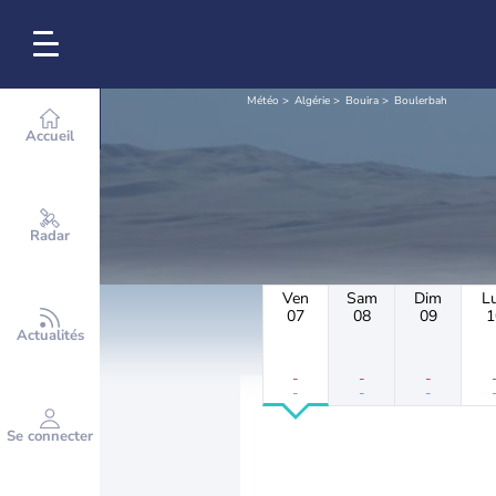
Météo
Algérie
Bouira
Boulerbah
Accueil
Radar
Ven
Sam
Dim
L
07
08
09
1
Actualités
-
-
-
-
-
-
Se connecter