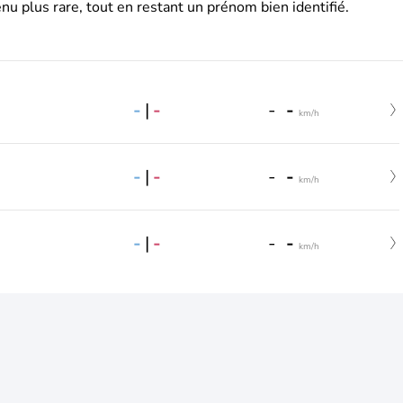
nu plus rare, tout en restant un prénom bien identifié.
-
|
-
-
-
km/h
-
|
-
-
-
km/h
-
|
-
-
-
km/h