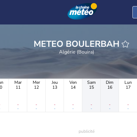
METEO BOULERBAH
Algérie (Bouira)
un
Mar
Mer
Jeu
Ven
Sam
Dim
Lun
0
11
12
13
14
15
16
17
-
-
-
-
-
-
-
-
-
-
-
-
-
-
-
-