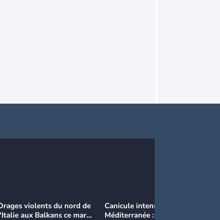
Orages violents du nord de
Canicule intense en
Ca
l'Italie aux Balkans ce mardi
Méditerranée : près de 50°C
Ma