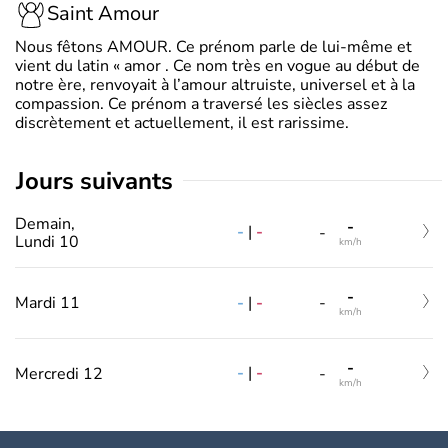
Saint Amour
Nous fêtons AMOUR. Ce prénom parle de lui-même et
vient du latin « amor . Ce nom très en vogue au début de
notre ère, renvoyait à l’amour altruiste, universel et à la
compassion. Ce prénom a traversé les siècles assez
discrètement et actuellement, il est rarissime.
jours suivants
Demain,
-
-
|
-
-
Lundi 10
km/h
-
-
|
-
Mardi 11
-
km/h
-
-
|
-
Mercredi 12
-
km/h