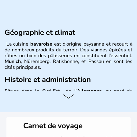
Géographie et climat
La cuisine
bavaroise
est d’origine paysanne et recourt à
de nombreux produits du terroir. Des viandes épicées et
rôties ou bien des pâtisseries en constituent l’essentiel.
Munich
, Nüremberg, Ratisbonne, et Passau en sont les
cités principales.
Histoire et administration
Située dans le Sud-Est de l’
Allemagne
, au nord du
Danube
, la
Bavière
fait partie des seize
Länder
. La
population y est supérieure à 6 millions et parle
l’allemand, langue officielle, mais aussi le dialecte
local, le
bavarois
. Contrairement au Nord de l’Allemagne,
le sud du pays est largement catholique et plutôt
Carnet de voyage
conservateur.