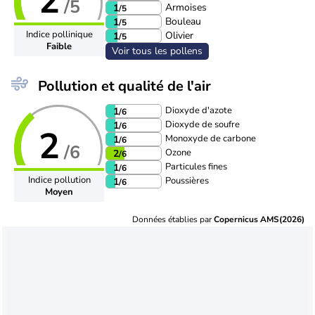
2
/5
Armoises
1
/5
Bouleau
1
/5
Indice pollinique
Olivier
1
/5
Faible
Voir tous les pollens
Pollution et qualité de l'air
Dioxyde d'azote
1
/6
Dioxyde de soufre
1
/6
2
Monoxyde de carbone
1
/6
/6
Ozone
2
/6
Particules fines
1
/6
Indice pollution
Poussières
1
/6
Moyen
Données établies par
Copernicus AMS(2026)