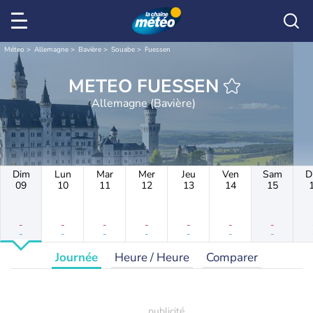
Météo
Allemagne
Bavière
Souabe
Fuessen
METEO FUESSEN
Allemagne (Bavière)
Dim
Lun
Mar
Mer
Jeu
Ven
Sam
D
09
10
11
12
13
14
15
-
-
-
-
-
-
-
-
-
-
-
-
-
-
Journée
Heure / Heure
Comparer