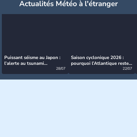
Actualités Météo à l'étranger
Puissant séisme au Japon :
Saison cyclonique 2026 :
l’alerte au tsunami
pourquoi l’Atlantique reste
désormais levée
28/07
très calme à ce stade ?
22/07