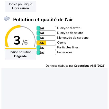
Indice pollinique
Hors saison
Pollution et qualité de l'air
Dioxyde d'azote
1
/6
Dioxyde de soufre
1
/6
3
Monoxyde de carbone
1
/6
/6
Ozone
3
/6
Particules fines
1
/6
Indice pollution
Poussières
1
/6
Dégradé
Données établies par
Copernicus AMS(2026)