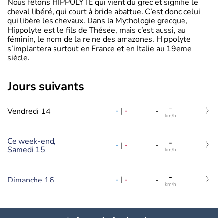
Nous fêtons HIPPOLYTE qui vient du grec et signifie le
cheval libéré, qui court à bride abattue. C’est donc celui
qui libère les chevaux. Dans la Mythologie grecque,
Hippolyte est le fils de Thésée, mais c’est aussi, au
féminin, le nom de la reine des amazones. Hippolyte
s’implantera surtout en France et en Italie au 19eme
siècle.
jours suivants
-
-
|
-
Vendredi 14
-
km/h
Ce week-end,
-
-
|
-
-
Samedi 15
km/h
-
-
|
-
Dimanche 16
-
km/h