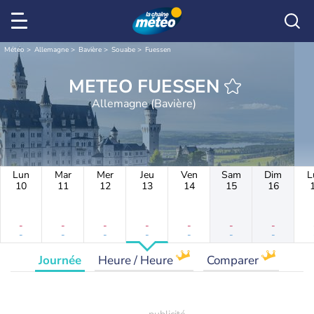
Météo
Allemagne
Bavière
Souabe
Fuessen
METEO FUESSEN
Allemagne (Bavière)
Lun
Mar
Mer
Jeu
Ven
Sam
Dim
L
10
11
12
13
14
15
16
-
-
-
-
-
-
-
-
-
-
-
-
-
-
Journée
Heure / Heure
Comparer