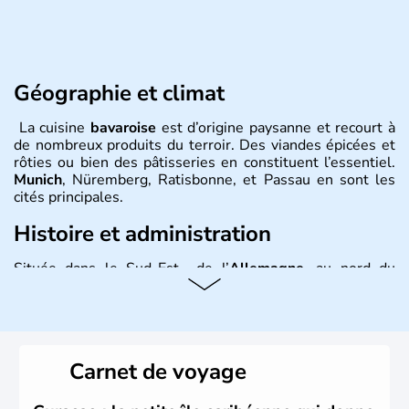
Géographie et climat
La cuisine
bavaroise
est d’origine paysanne et recourt à
de nombreux produits du terroir. Des viandes épicées et
rôties ou bien des pâtisseries en constituent l’essentiel.
Munich
, Nüremberg, Ratisbonne, et Passau en sont les
cités principales.
Histoire et administration
Située dans le Sud-Est de l’
Allemagne
, au nord du
Danube
, la
Bavière
fait partie des seize
Länder
. La
population y est supérieure à 6 millions et parle
l’allemand, langue officielle, mais aussi le dialecte
local, le
bavarois
. Contrairement au Nord de l’Allemagne,
le sud du pays est largement catholique et plutôt
Carnet de voyage
conservateur.