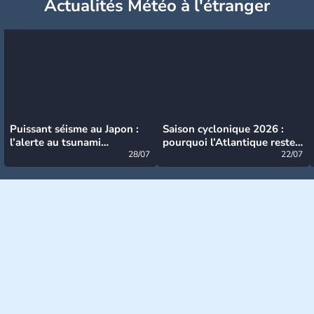
Actualités Météo à l'étranger
Puissant séisme au Japon :
Saison cyclonique 2026 :
l’alerte au tsunami
pourquoi l’Atlantique reste
désormais levée
28/07
très calme à ce stade ?
22/07