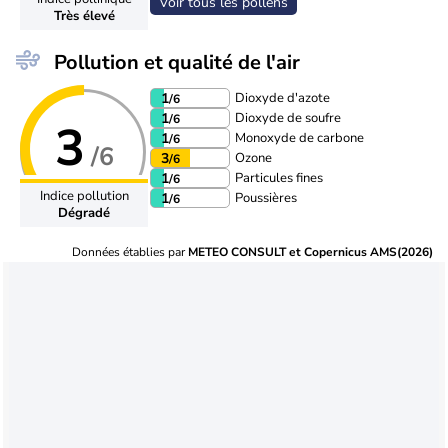
Voir tous les pollens
Très élevé
Pollution et qualité de l'air
Dioxyde d'azote
1
/6
Dioxyde de soufre
1
/6
3
Monoxyde de carbone
1
/6
/6
Ozone
3
/6
Particules fines
1
/6
Indice pollution
Poussières
1
/6
Dégradé
Données établies par
METEO CONSULT et Copernicus AMS(2026)