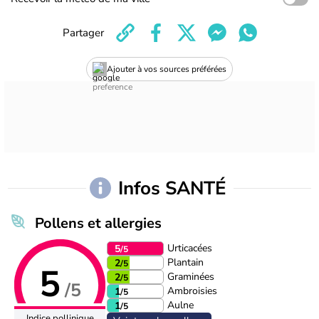
Partager
Ajouter à vos sources préférées
Infos SANTÉ
Pollens et allergies
Urticacées
5
/5
Plantain
2
/5
5
Graminées
2
/5
/5
Ambroisies
1
/5
Aulne
1
/5
Indice pollinique