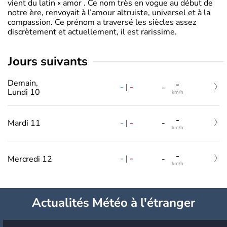
vient du latin « amor . Ce nom très en vogue au début de
notre ère, renvoyait à l’amour altruiste, universel et à la
compassion. Ce prénom a traversé les siècles assez
discrètement et actuellement, il est rarissime.
jours suivants
Demain,
-
-
|
-
-
Lundi 10
km/h
-
-
|
-
Mardi 11
-
km/h
-
-
|
-
Mercredi 12
-
km/h
Actualités Météo à l'étranger