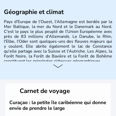
Géographie et climat
Pays d'Europe de l'Ouest, l'Allemagne est bordée par la
Mer Baltique, la mer du Nord et le Danemark au Nord.
C'est le pays le plus peuplé de l'Union Européenne avec
près de 83 millions d'Allemands. Le Danube, le Rhin,
l'Elbe, l'Oder sont quelques-uns des fleuves majeurs qui
y coulent. Elle abrite également le lac de Constance
qu'elle partage avec la Suisse et l'Autriche. Les Alpes, la
Forêt Noire, la Forêt de Bavière et la Forêt de Bohême
constituent les principales richesses géographiques.
Histoire et administration
L'Allemagne est constituée de seize régions appelées
Länder, comme la Rhénanie, la Sarre ou la Saxe,
Carnet de voyage
lesquelles bénéficient d'une grande autonomie. Le pays
peut se targuer de grands noms qu'il a vu naître dans tous
les domaines, des arts à la politique en passant par la
Curaçao : la petite île caribéenne qui donne
philosophie. Hertz, Gutenberg, Heidegger, Thomas Mann,
envie de prendre le large
Herman Hesse ou bien Hegel en font partie.