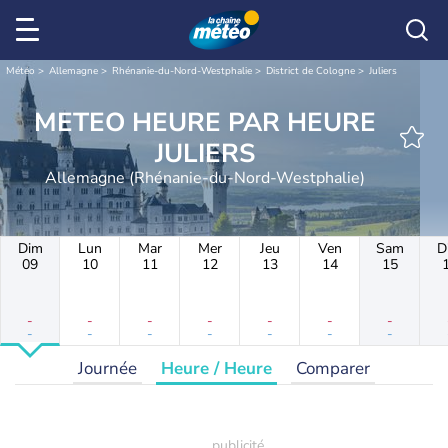
Météo
Allemagne
Rhénanie-du-Nord-Westphalie
District de Cologne
Juliers
METEO HEURE PAR HEURE
JULIERS
Allemagne (Rhénanie-du-Nord-Westphalie)
Dim
Lun
Mar
Mer
Jeu
Ven
Sam
D
09
10
11
12
13
14
15
-
-
-
-
-
-
-
-
-
-
-
-
-
-
Journée
Heure / Heure
Comparer