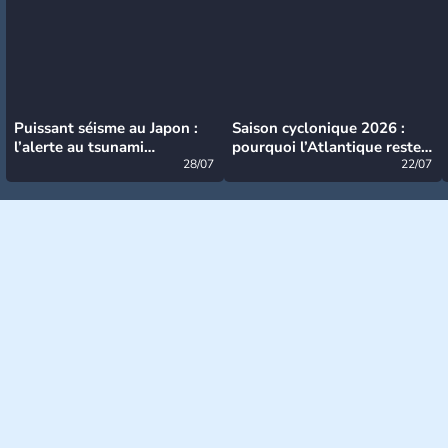
Puissant séisme au Japon :
Saison cyclonique 2026 :
l’alerte au tsunami
pourquoi l’Atlantique reste
désormais levée
28/07
très calme à ce stade ?
22/07