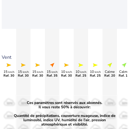
Vent
15
15
15
15
10
10
10
Calme
Calme
km/h
km/h
km/h
km/h
km/h
km/h
km/h
Raf. 30
Raf. 30
Raf. 30
Raf. 35
Raf. 30
Raf. 25
Raf. 25
Raf. 20
Raf. 1
Ces paramètres sont réservés aux abonnés.
50%
50%
50%
50%
50%
50%
50%
50%
50%
Il vous reste 50% à découvrir:
Quantité de précipitations, couverture nuageuse, indice de
30%
30%
30%
30%
30%
30%
30%
30%
30%
luminosité, indice UV, humidité de l'air, pression
atmosphérique et visibilité.