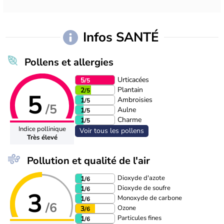
Infos SANTÉ
Pollens et allergies
Urticacées
5
/5
Plantain
2
/5
5
Ambroisies
1
/5
/5
Aulne
1
/5
Charme
1
/5
Indice pollinique
Voir tous les pollens
Très élevé
Pollution et qualité de l'air
Dioxyde d'azote
1
/6
Dioxyde de soufre
1
/6
3
Monoxyde de carbone
1
/6
/6
Ozone
3
/6
Particules fines
1
/6