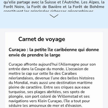
qu'elle partage avec la Suisse et l'Autriche. Les Alpes, la
Forêt Noire, la Forêt de Bavière et la Forêt de Bohême
constituent les principales richesses géographiques.
Histoire et administration
L'Allemagne est constituée de seize régions appelées
Länder, comme la Rhénanie, la Sarre ou la Saxe,
Carnet de voyage
lesquelles bénéficient d'une grande autonomie. Le pays
peut se targuer de grands noms qu'il a vu naître dans tous
les domaines, des arts à la politique en passant par la
Curaçao : la petite île caribéenne qui donne
philosophie. Hertz, Gutenberg, Heidegger, Thomas Mann,
envie de prendre le large
Herman Hesse ou bien Hegel en font partie.
Curaçao affronte aujourd’hui l’Allemagne pour son
entrée dans la Coupe du monde. L’occasion de
mettre le cap sur cette île des Caraïbes
néerlandaises, devenue l’une des belles histoires
du Mondial, mais aussi une destination maritime
pleine de caractère. Entre ses criques aux eaux
turquoise, ses plages abritées, ses spots de
plongée, son port coloré de Willemstad et ses
navigations vers Klein Curaçao, l’île a tout pour
séduire les amoureux de mer et d’évasion.