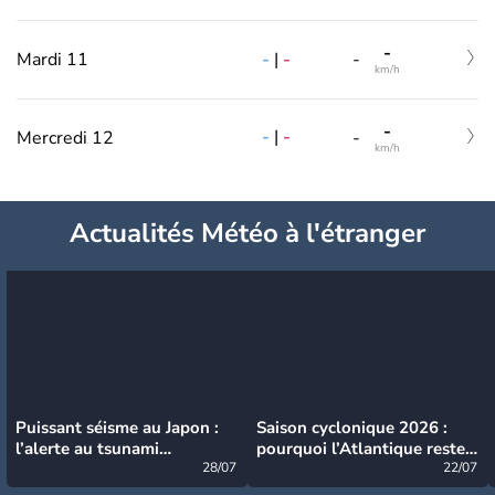
-
-
|
-
Mardi 11
-
km/h
-
-
|
-
Mercredi 12
-
km/h
Actualités Météo à l'étranger
Puissant séisme au Japon :
Saison cyclonique 2026 :
l’alerte au tsunami
pourquoi l’Atlantique reste
désormais levée
28/07
très calme à ce stade ?
22/07