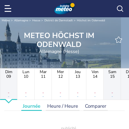
Météo
Allemagne
Hesse
District de Darmstadt
Höchst im Odenwald
METEO HÖCHST IM
ODENWALD
Allemagne (Hesse)
Dim
Lun
Mar
Mer
Jeu
Ven
Sam
D
09
10
11
12
13
14
15
-
-
-
-
-
-
-
-
-
-
-
-
-
-
Journée
Heure / Heure
Comparer