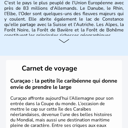
C'est le pays le plus peuplé de l'Union Européenne avec
près de 83 millions d'Allemands. Le Danube, le Rhin,
l'Elbe, l'Oder sont quelques-uns des fleuves majeurs qui
y coulent. Elle abrite également le lac de Constance
qu'elle partage avec la Suisse et l'Autriche. Les Alpes, la
Forêt Noire, la Forêt de Bavière et la Forêt de Bohême
constituent les principales richesses géographiques.
Histoire et administration
L'Allemagne est constituée de seize régions appelées
Länder, comme la Rhénanie, la Sarre ou la Saxe,
Carnet de voyage
lesquelles bénéficient d'une grande autonomie. Le pays
peut se targuer de grands noms qu'il a vu naître dans tous
les domaines, des arts à la politique en passant par la
Curaçao : la petite île caribéenne qui donne
philosophie. Hertz, Gutenberg, Heidegger, Thomas Mann,
envie de prendre le large
Herman Hesse ou bien Hegel en font partie.
Curaçao affronte aujourd’hui l’Allemagne pour son
entrée dans la Coupe du monde. L’occasion de
mettre le cap sur cette île des Caraïbes
néerlandaises, devenue l’une des belles histoires
du Mondial, mais aussi une destination maritime
pleine de caractère. Entre ses criques aux eaux