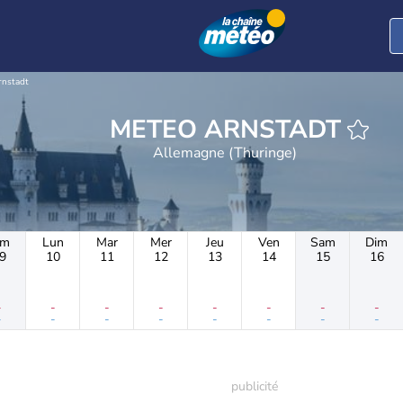
rnstadt
METEO ARNSTADT
Allemagne (Thuringe)
im
Lun
Mar
Mer
Jeu
Ven
Sam
Dim
9
10
11
12
13
14
15
16
-
-
-
-
-
-
-
-
-
-
-
-
-
-
-
-