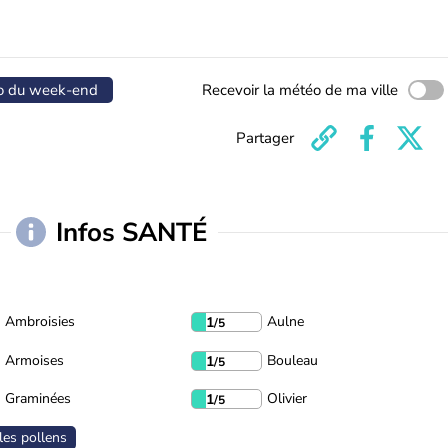
o du week-end
Recevoir la météo de ma ville
Partager
Infos SANTÉ
Ambroisies
Aulne
1
/5
Armoises
Bouleau
1
/5
Graminées
Olivier
1
/5
les pollens