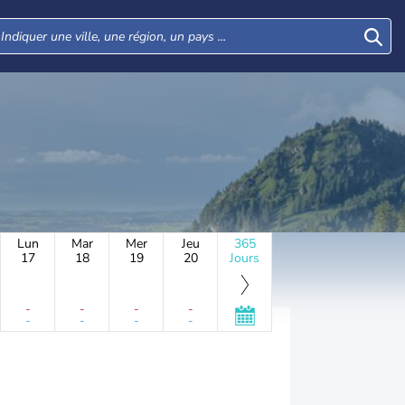
Lun
Mar
Mer
Jeu
365
17
18
19
20
Jours
-
-
-
-
-
-
-
-