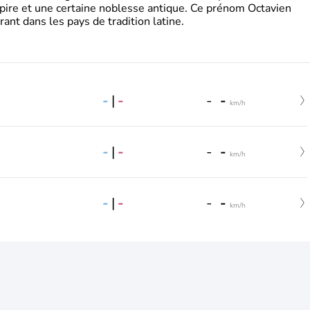
pire et une certaine noblesse antique. Ce prénom Octavien
rant dans les pays de tradition latine.
-
|
-
-
-
km/h
-
|
-
-
-
km/h
-
|
-
-
-
km/h