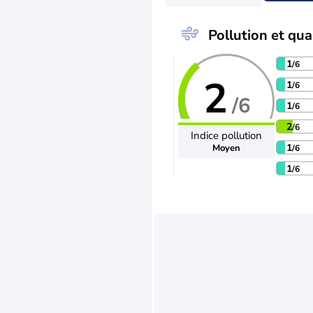
Pollution et qual
1
/6
2
1
/6
/6
1
/6
2
/6
Indice pollution
1
Moyen
/6
1
/6