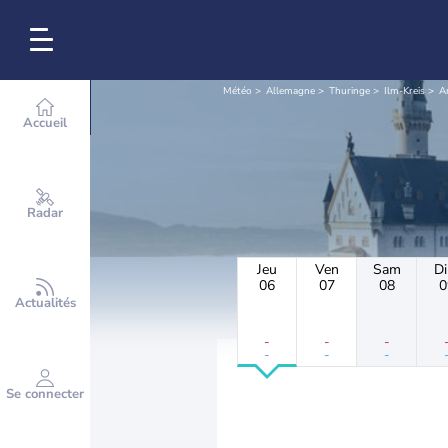
Météo
Allemagne
Thuringe
Ilm-Kreis
A
Accueil
Radar
Jeu
Ven
Sam
D
06
07
08
0
Actualités
-
-
-
-
-
-
Se connecter