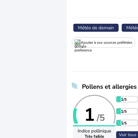
Météo de demain
Mété
Ajouter à vos sources préférées
Pollens et allergies
1
/5
1
1
/5
/5
1
/5
Indice pollinique
Voir tous 
Très faible