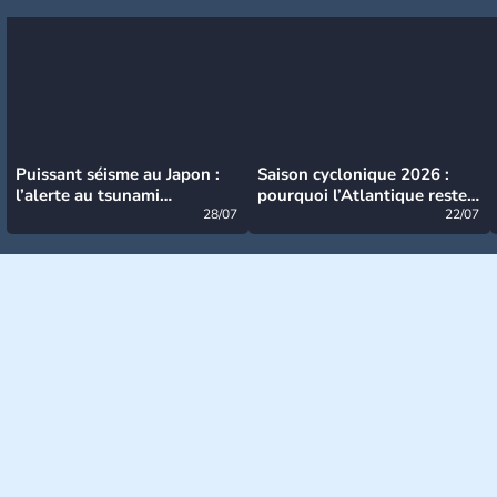
Puissant séisme au Japon :
Saison cyclonique 2026 :
l’alerte au tsunami
pourquoi l’Atlantique reste
désormais levée
28/07
très calme à ce stade ?
22/07