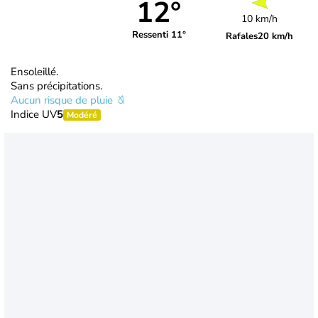
12°
10 km/h
Ressenti 11°
Rafales
20 km/h
Ensoleillé.
Sans précipitations.
Aucun risque de pluie
Indice UV
5
Modéré