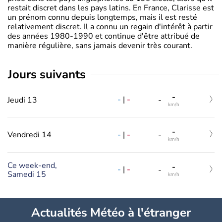
restait discret dans les pays latins. En France, Clarisse est
un prénom connu depuis longtemps, mais il est resté
relativement discret. Il a connu un regain d'intérêt à partir
des années 1980-1990 et continue d'être attribué de
manière régulière, sans jamais devenir très courant.
jours suivants
-
-
|
-
Jeudi 13
-
km/h
-
-
|
-
Vendredi 14
-
km/h
Ce week-end,
-
-
|
-
-
Samedi 15
km/h
Actualités Météo à l'étranger