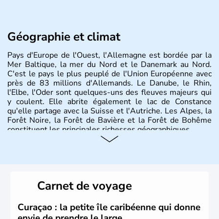
Géographie et climat
Pays d'Europe de l'Ouest, l'Allemagne est bordée par la
Mer Baltique, la mer du Nord et le Danemark au Nord.
C'est le pays le plus peuplé de l'Union Européenne avec
près de 83 millions d'Allemands. Le Danube, le Rhin,
l'Elbe, l'Oder sont quelques-uns des fleuves majeurs qui
y coulent. Elle abrite également le lac de Constance
qu'elle partage avec la Suisse et l'Autriche. Les Alpes, la
Forêt Noire, la Forêt de Bavière et la Forêt de Bohême
constituent les principales richesses géographiques.
Histoire et administration
L'Allemagne est constituée de seize régions appelées
Länder, comme la Rhénanie, la Sarre ou la Saxe,
Carnet de voyage
lesquelles bénéficient d'une grande autonomie. Le pays
peut se targuer de grands noms qu'il a vu naître dans tous
les domaines, des arts à la politique en passant par la
Curaçao : la petite île caribéenne qui donne
philosophie. Hertz, Gutenberg, Heidegger, Thomas Mann,
envie de prendre le large