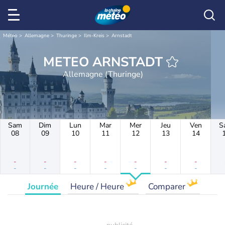
Météo
Allemagne
Thuringe
Ilm-Kreis
Arnstadt
METEO ARNSTADT
Allemagne (Thuringe)
Sam
Dim
Lun
Mar
Mer
Jeu
Ven
S
08
09
10
11
12
13
14
-
-
-
-
-
-
-
-
-
-
-
-
-
-
Journée
Heure / Heure
Comparer