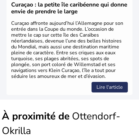
les domaines, des arts à la politique en passant par la
Curaçao : la petite île caribéenne qui donne
philosophie. Hertz, Gutenberg, Heidegger, Thomas Mann,
envie de prendre le large
Herman Hesse ou bien Hegel en font partie.
Curaçao affronte aujourd’hui l’Allemagne pour son
entrée dans la Coupe du monde. L’occasion de
mettre le cap sur cette île des Caraïbes
néerlandaises, devenue l’une des belles histoires
du Mondial, mais aussi une destination maritime
pleine de caractère. Entre ses criques aux eaux
turquoise, ses plages abritées, ses spots de
plongée, son port coloré de Willemstad et ses
navigations vers Klein Curaçao, l’île a tout pour
séduire les amoureux de mer et d’évasion.
Lire l'article
À proximité de
Ottendorf-
Okrilla