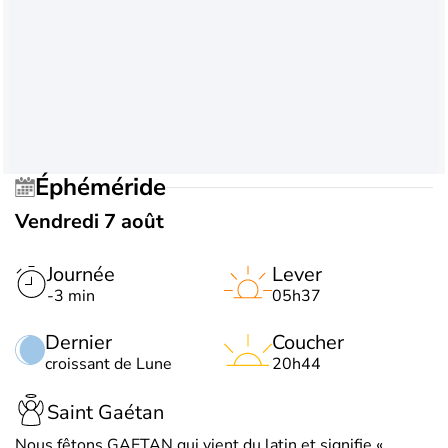
Éphéméride
Vendredi 7 août
Journée
Lever
-3 min
05h37
Dernier
Coucher
croissant de Lune
20h44
Saint Gaétan
Nous fêtons GAETAN qui vient du latin et signifie «