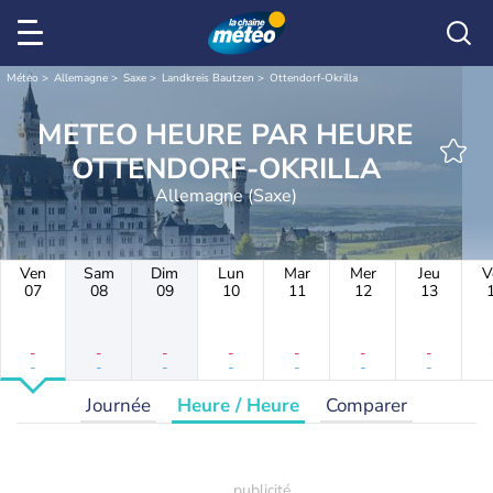
Météo
Allemagne
Saxe
Landkreis Bautzen
Ottendorf-Okrilla
METEO HEURE PAR HEURE
OTTENDORF-OKRILLA
Allemagne (Saxe)
Ven
Sam
Dim
Lun
Mar
Mer
Jeu
V
07
08
09
10
11
12
13
-
-
-
-
-
-
-
-
-
-
-
-
-
-
Journée
Heure / Heure
Comparer