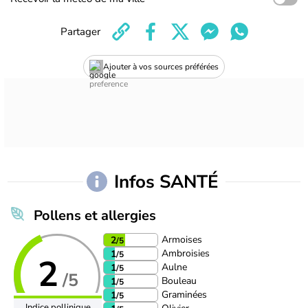
Partager
Ajouter à vos sources préférées
Infos SANTÉ
Pollens et allergies
Armoises
2
/5
Ambroisies
1
/5
2
Aulne
1
/5
/5
Bouleau
1
/5
Graminées
1
/5
Indice pollinique