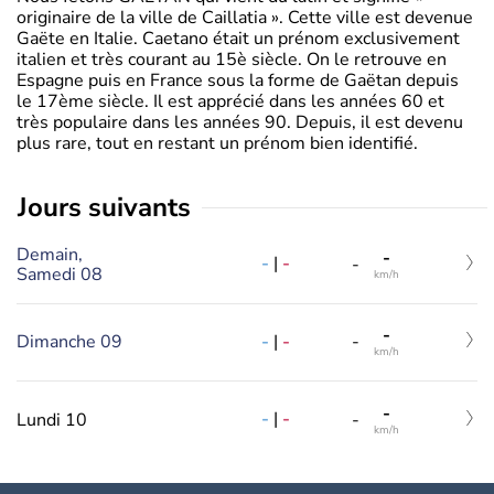
originaire de la ville de Caillatia ». Cette ville est devenue
Gaëte en Italie. Caetano était un prénom exclusivement
italien et très courant au 15è siècle. On le retrouve en
Espagne puis en France sous la forme de Gaëtan depuis
le 17ème siècle. Il est apprécié dans les années 60 et
très populaire dans les années 90. Depuis, il est devenu
plus rare, tout en restant un prénom bien identifié.
jours suivants
Demain,
-
-
|
-
-
Samedi 08
km/h
-
-
|
-
Dimanche 09
-
km/h
-
-
|
-
Lundi 10
-
km/h