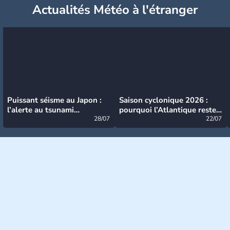
Actualités Météo à l'étranger
Puissant séisme au Japon :
Saison cyclonique 2026 :
l’alerte au tsunami
pourquoi l’Atlantique reste
désormais levée
28/07
très calme à ce stade ?
22/07