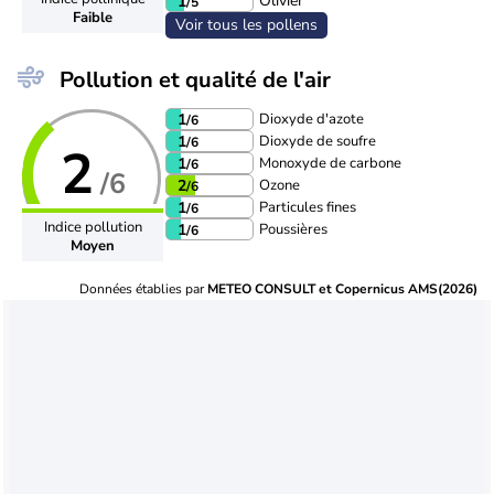
Olivier
1
/5
Faible
Voir tous les pollens
Pollution et qualité de l'air
Dioxyde d'azote
1
/6
Dioxyde de soufre
1
/6
2
Monoxyde de carbone
1
/6
/6
Ozone
2
/6
Particules fines
1
/6
Indice pollution
Poussières
1
/6
Moyen
Données établies par
METEO CONSULT et Copernicus AMS(2026)