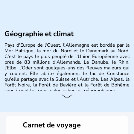
Géographie et climat
Pays d'Europe de l'Ouest, l'Allemagne est bordée par la
Mer Baltique, la mer du Nord et le Danemark au Nord.
C'est le pays le plus peuplé de l'Union Européenne avec
près de 83 millions d'Allemands. Le Danube, le Rhin,
l'Elbe, l'Oder sont quelques-uns des fleuves majeurs qui
y coulent. Elle abrite également le lac de Constance
qu'elle partage avec la Suisse et l'Autriche. Les Alpes, la
Forêt Noire, la Forêt de Bavière et la Forêt de Bohême
constituent les principales richesses géographiques.
Histoire et administration
L'Allemagne est constituée de seize régions appelées
Länder, comme la Rhénanie, la Sarre ou la Saxe,
Carnet de voyage
lesquelles bénéficient d'une grande autonomie. Le pays
peut se targuer de grands noms qu'il a vu naître dans tous