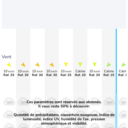
Vent
10
10
10
10
10
Calme
10
Calme
Calm
km/h
km/h
km/h
km/h
km/h
km/h
Raf. 25
Raf. 30
Raf. 30
Raf. 30
Raf. 25
Raf. 20
Raf. 20
Raf. 15
Raf. 1
Ces paramètres sont réservés aux abonnés.
50%
50%
50%
50%
50%
50%
50%
50%
50%
Il vous reste 50% à découvrir:
Quantité de précipitations, couverture nuageuse, indice de
30%
30%
30%
30%
30%
30%
30%
30%
30%
luminosité, indice UV, humidité de l'air, pression
atmosphérique et visibilité.