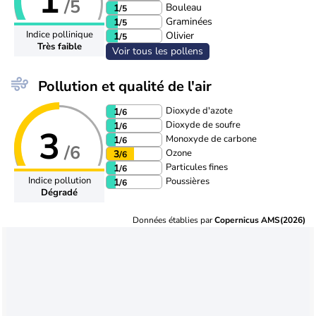
1
/5
Bouleau
1
/5
Graminées
1
/5
Indice pollinique
Olivier
1
/5
Très faible
Voir tous les pollens
Pollution et qualité de l'air
Dioxyde d'azote
1
/6
Dioxyde de soufre
1
/6
3
Monoxyde de carbone
1
/6
/6
Ozone
3
/6
Particules fines
1
/6
Indice pollution
Poussières
1
/6
Dégradé
Données établies par
Copernicus AMS(2026)