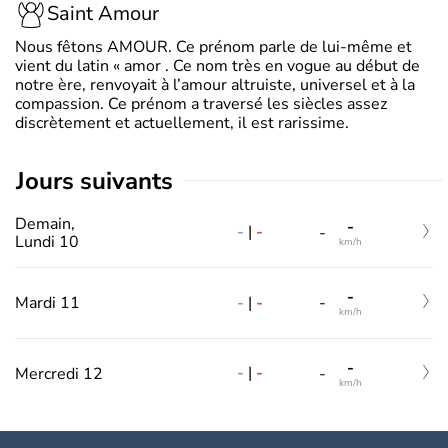
Saint Amour
Nous fêtons AMOUR. Ce prénom parle de lui-même et
vient du latin « amor . Ce nom très en vogue au début de
notre ère, renvoyait à l’amour altruiste, universel et à la
compassion. Ce prénom a traversé les siècles assez
discrètement et actuellement, il est rarissime.
jours suivants
Demain,
-
-
|
-
-
Lundi 10
km/h
-
-
|
-
Mardi 11
-
km/h
-
-
|
-
Mercredi 12
-
km/h