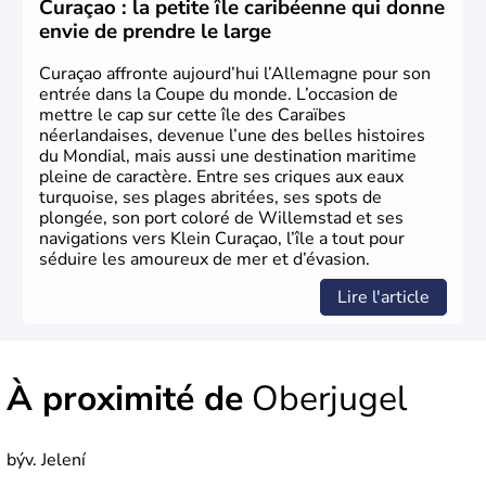
les domaines, des arts à la politique en passant par la
Curaçao : la petite île caribéenne qui donne
philosophie. Hertz, Gutenberg, Heidegger, Thomas Mann,
envie de prendre le large
Herman Hesse ou bien Hegel en font partie.
Curaçao affronte aujourd’hui l’Allemagne pour son
entrée dans la Coupe du monde. L’occasion de
mettre le cap sur cette île des Caraïbes
néerlandaises, devenue l’une des belles histoires
du Mondial, mais aussi une destination maritime
pleine de caractère. Entre ses criques aux eaux
turquoise, ses plages abritées, ses spots de
plongée, son port coloré de Willemstad et ses
navigations vers Klein Curaçao, l’île a tout pour
séduire les amoureux de mer et d’évasion.
Lire l'article
À proximité de
Oberjugel
býv. Jelení