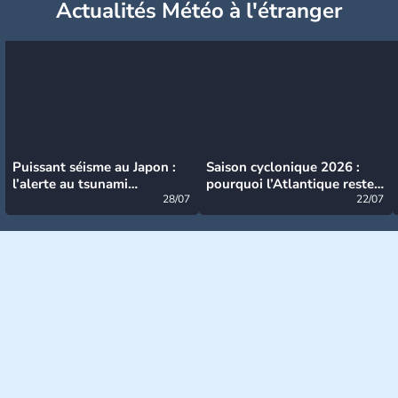
Actualités Météo à l'étranger
Puissant séisme au Japon :
Saison cyclonique 2026 :
l’alerte au tsunami
pourquoi l’Atlantique reste
désormais levée
28/07
très calme à ce stade ?
22/07