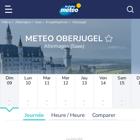
Météo
Allemagne
Saxe
Erzgebirgskreis
Oberjugel
METEO OBERJUGEL
Allemagne (Saxe)
Dim
Lun
Mar
Mer
Jeu
Ven
Sam
D
09
10
11
12
13
14
15
-
-
-
-
-
-
-
-
-
-
-
-
-
-
Journée
Heure / Heure
Comparer