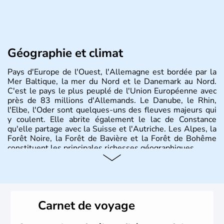
Géographie et climat
Pays d'Europe de l'Ouest, l'Allemagne est bordée par la
Mer Baltique, la mer du Nord et le Danemark au Nord.
C'est le pays le plus peuplé de l'Union Européenne avec
près de 83 millions d'Allemands. Le Danube, le Rhin,
l'Elbe, l'Oder sont quelques-uns des fleuves majeurs qui
y coulent. Elle abrite également le lac de Constance
qu'elle partage avec la Suisse et l'Autriche. Les Alpes, la
Forêt Noire, la Forêt de Bavière et la Forêt de Bohême
constituent les principales richesses géographiques.
Histoire et administration
L'Allemagne est constituée de seize régions appelées
Länder, comme la Rhénanie, la Sarre ou la Saxe,
Carnet de voyage
lesquelles bénéficient d'une grande autonomie. Le pays
peut se targuer de grands noms qu'il a vu naître dans tous