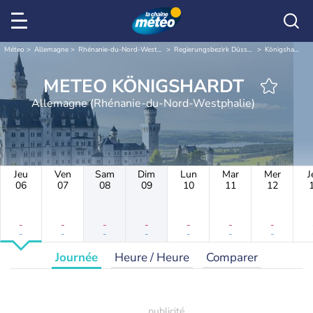
Météo
Allemagne
Rhénanie-du-Nord-Westphalie
Regierungsbezirk Düsseldorf
Königshardt
METEO KÖNIGSHARDT
Allemagne (Rhénanie-du-Nord-Westphalie)
Jeu
Ven
Sam
Dim
Lun
Mar
Mer
J
06
07
08
09
10
11
12
-
-
-
-
-
-
-
-
-
-
-
-
-
-
Journée
Heure / Heure
Comparer