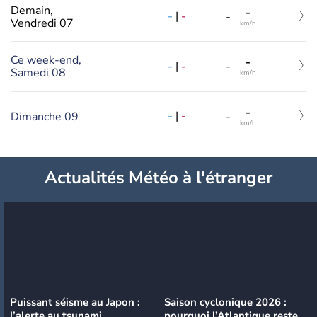
Demain,
-
-
|
-
-
Vendredi 07
km/h
Ce week-end,
-
-
|
-
-
Samedi 08
km/h
-
-
|
-
Dimanche 09
-
km/h
Actualités Météo à l'étranger
Puissant séisme au Japon :
Saison cyclonique 2026 :
l’alerte au tsunami
pourquoi l’Atlantique reste