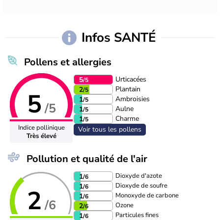
Infos SANTÉ
Pollens et allergies
Urticacées
5
/5
Plantain
2
/5
5
Ambroisies
1
/5
/5
Aulne
1
/5
Charme
1
/5
Indice pollinique
Voir tous les pollens
Très élevé
Pollution et qualité de l'air
Dioxyde d'azote
1
/6
Dioxyde de soufre
1
/6
2
Monoxyde de carbone
1
/6
/6
Ozone
2
/6
Particules fines
1
/6