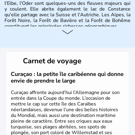
l'Elbe, l'Oder sont quelques-uns des fleuves majeurs qui
y coulent. Elle abrite également le lac de Constance
qu'elle partage avec la Suisse et l'Autriche. Les Alpes, la
Forêt Noire, la Forêt de Bavière et la Forêt de Bohême
constituent les principales richesses géographiques.
Histoire et administration
L'Allemagne est constituée de seize régions appelées
Länder, comme la Rhénanie, la Sarre ou la Saxe,
Carnet de voyage
lesquelles bénéficient d'une grande autonomie. Le pays
peut se targuer de grands noms qu'il a vu naître dans tous
les domaines, des arts à la politique en passant par la
Curaçao : la petite île caribéenne qui donne
philosophie. Hertz, Gutenberg, Heidegger, Thomas Mann,
envie de prendre le large
Herman Hesse ou bien Hegel en font partie.
Curaçao affronte aujourd’hui l’Allemagne pour son
entrée dans la Coupe du monde. L’occasion de
mettre le cap sur cette île des Caraïbes
néerlandaises, devenue l’une des belles histoires
du Mondial, mais aussi une destination maritime
pleine de caractère. Entre ses criques aux eaux
turquoise, ses plages abritées, ses spots de
plongée, son port coloré de Willemstad et ses