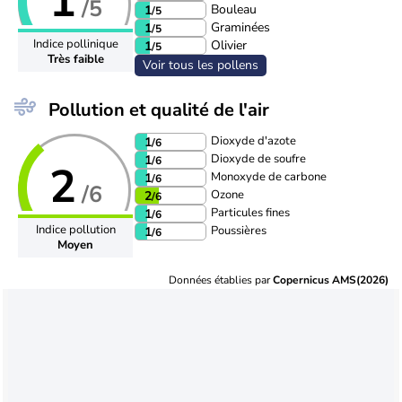
1
/5
Bouleau
1
/5
Graminées
1
/5
Indice pollinique
Olivier
1
/5
Très faible
Voir tous les pollens
Pollution et qualité de l'air
Dioxyde d'azote
1
/6
Dioxyde de soufre
1
/6
2
Monoxyde de carbone
1
/6
/6
Ozone
2
/6
Particules fines
1
/6
Indice pollution
Poussières
1
/6
Moyen
Données établies par
Copernicus AMS(2026)