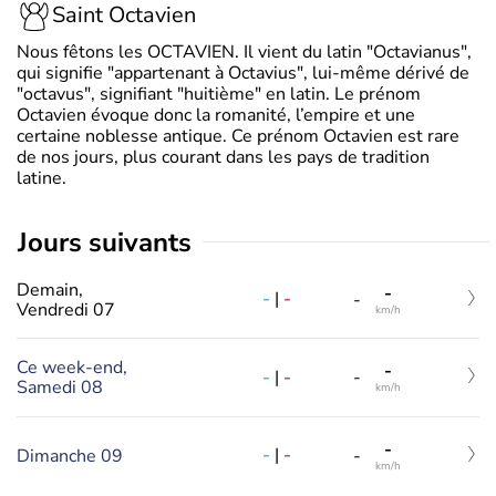
Saint Octavien
Nous fêtons les OCTAVIEN. Il vient du latin "Octavianus",
qui signifie "appartenant à Octavius", lui-même dérivé de
"octavus", signifiant "huitième" en latin. Le prénom
Octavien évoque donc la romanité, l’empire et une
certaine noblesse antique. Ce prénom Octavien est rare
de nos jours, plus courant dans les pays de tradition
latine.
jours suivants
Demain,
-
-
|
-
-
Vendredi 07
km/h
Ce week-end,
-
-
|
-
-
Samedi 08
km/h
-
-
|
-
Dimanche 09
-
km/h