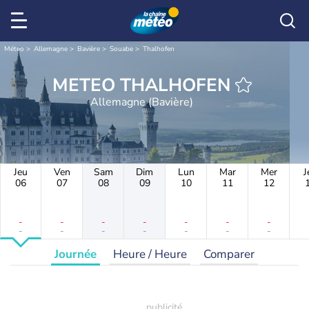
Météo
Allemagne
Bavière
Souabe
Thalhofen
METEO THALHOFEN
Allemagne (Bavière)
Jeu
Ven
Sam
Dim
Lun
Mar
Mer
J
06
07
08
09
10
11
12
-
-
-
-
-
-
-
-
-
-
-
-
-
-
Journée
Heure / Heure
Comparer