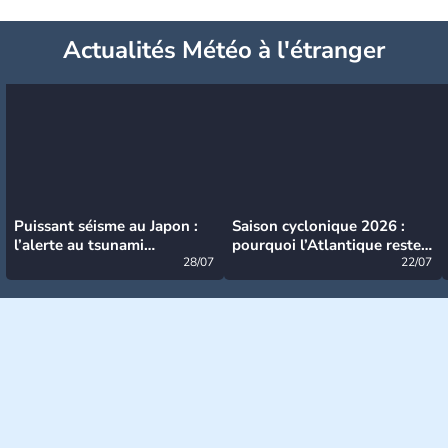
Actualités Météo à l'étranger
Puissant séisme au Japon :
Saison cyclonique 2026 :
l’alerte au tsunami
pourquoi l’Atlantique reste
désormais levée
28/07
très calme à ce stade ?
22/07