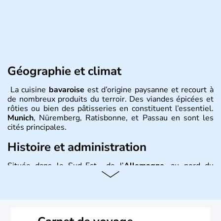
Géographie et climat
La cuisine
bavaroise
est d’origine paysanne et recourt à
de nombreux produits du terroir. Des viandes épicées et
rôties ou bien des pâtisseries en constituent l’essentiel.
Munich
, Nüremberg, Ratisbonne, et Passau en sont les
cités principales.
Histoire et administration
Située dans le Sud-Est de l’
Allemagne
, au nord du
Danube
, la
Bavière
fait partie des seize
Länder
. La
population y est supérieure à 6 millions et parle
l’allemand, langue officielle, mais aussi le dialecte
local, le
bavarois
. Contrairement au Nord de l’Allemagne,
le sud du pays est largement catholique et plutôt