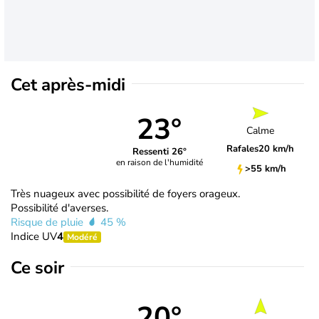
Cet après-midi
23°
Calme
Rafales
20 km/h
Ressenti 26°
en raison de l'humidité
>55 km/h
Très nuageux avec possibilité de foyers orageux.
Possibilité d'averses.
Risque de pluie
45 %
Indice UV
4
Modéré
Ce soir
20°